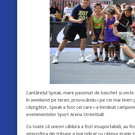
Cantărețul Speak, mare pasionat de baschet și vechi 
în weekend pe teren, provocându-i pe cei mai tineri pa
câștigător, Speak a fost cel care i-a înmânat campionu
evenimentelor Sport Arena Streetball.
Cu toate că uneori căldura a fost insuportabilă, au fo
atmosfera din tribune a mai ridicat cu câteva grade 