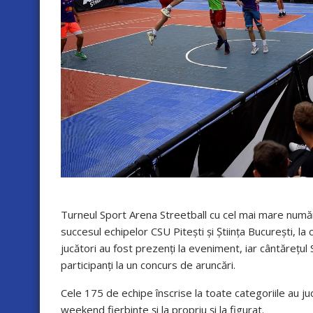
Turneul Sport Arena Streetball cu cel mai mare număr d
succesul echipelor CSU Pitești și Știința București, la
jucători au fost prezenți la eveniment, iar cântărețu
participanți la un concurs de aruncări.
Cele 175 de echipe înscrise la toate categoriile au 
weekend fierbinte și la propriu și la figurat.