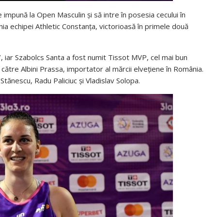
e impună la Open Masculin și să intre în posesia cecului în
a echipei Athletic Constanța, victorioasă în primele două
17, iar Szabolcs Santa a fost numit Tissot MVP, cel mai bun
e către Albini Prassa, importator al mărcii elvețiene în România.
 Stănescu, Radu Paliciuc și Vladislav Solopa.