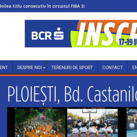
doilea titlu consecutiv în circuitul FIBA 3x3 Women’s Series
ENT
DESPRE NOI
TERENURI DE SPORT
CONTACT
E