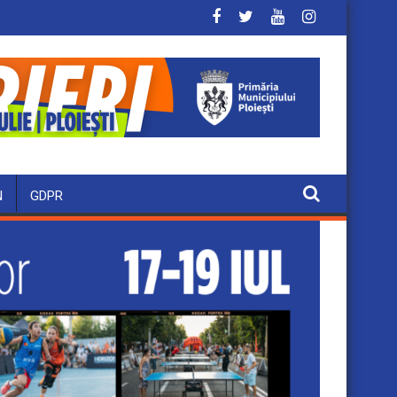
N
GDPR