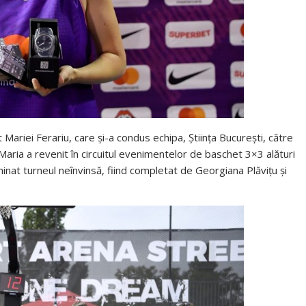
t Mariei Ferariu, care și-a condus echipa, Știința București, către
aria a revenit în circuitul evenimentelor de baschet 3×3 alături
rminat turneul neînvinsă, fiind completat de Georgiana Plăvițu și