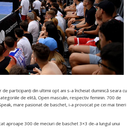
e participanți din ultimii opt ani s-a încheiat duminică seara cu
 categoriile de elită, Open masculin, respectiv feminin. 700 de
l Speak, mare pasionat de baschet, i-a provocat pe cei mai tineri
jucat aproape 300 de meciuri de baschet 3×3 de-a lungul unui