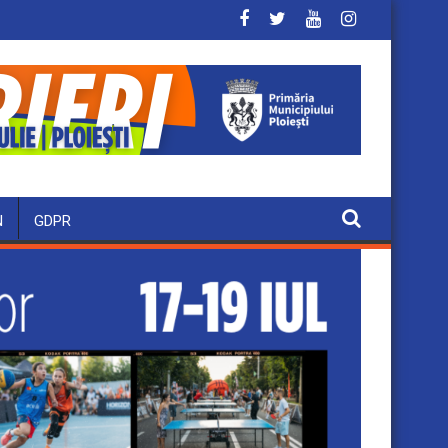
N
GDPR