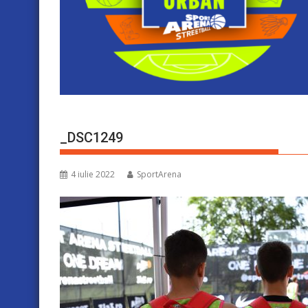
_DSC1249
4 iulie 2022
SportArena