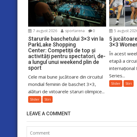
7 august 2026
sportarena
0
5 august 202
Starurile baschetului 3×3 vin la
5 jucătoare
ParkLake Shopping
3×3 Womens
Center: Competiții de top și
În acest wee
activități pentru spectatori, de-
etapă a circui
a lungul unui weekend plin de
sport
internaționa
Series...
Cele mai bune jucătoare din circuitul
mondial feminin de baschet 3×3,
Slider
Stiri
alături de viitoarele staruri olimpice...
Slider
Stiri
LEAVE A COMMENT