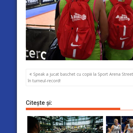
Navigare
Speak a jucat baschet cu copiii la Sport Arena Street
în
în turneul-record!
articole
Citește și: