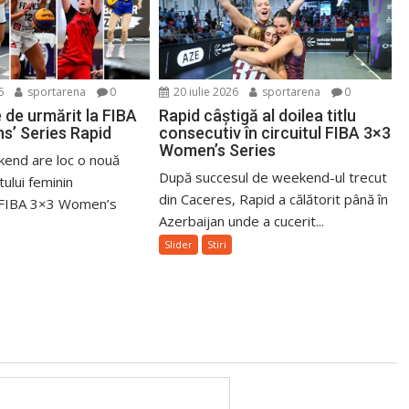
6
sportarena
0
20 iulie 2026
sportarena
0
 de urmărit la FIBA
Rapid câștigă al doilea titlu
’ Series Rapid
consecutiv în circuitul FIBA 3×3
Women’s Series
kend are loc o nouă
După succesul de weekend-ul trecut
tului feminin
din Caceres, Rapid a călătorit până în
l FIBA 3×3 Women’s
Azerbaijan unde a cucerit...
Slider
Stiri