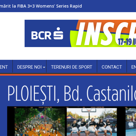
mărit la FIBA 3×3 Womens’ Series Rapid
ENT
DESPRE NOI
TERENURI DE SPORT
CONTACT
E