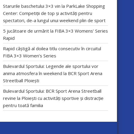
Starurile baschetului 3×3 vin la ParkLake Shopping
Center: Competiții de top și activități pentru
spectatori, de-a lungul unui weekend plin de sport
5 jucătoare de urmărit la FIBA 3×3 Womens’ Series
Rapid
Rapid câștigă al doilea titlu consecutiv în circuitul
FIBA 3×3 Women’s Series
Bulevardul Sportului: Legende ale sportului vor
anima atmosfera în weekend la BCR Sport Arena
Streetball Ploiești
Bulevardul Sportului: BCR Sport Arena Streetball
revine la Ploiești cu activități sportive și distracție
pentru toată familia