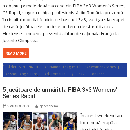
a obținut primele două succese din FIBA 3×3 Women’s Series,
CS Rapid, singura echipa profesionistă din România prezentă
în circuitul mondial feminin de baschet 3×3, va fi gazda etapei
de casă. Jucătoarele conduse pe teren de starul francez
Hortense Limouzin, prezentă alături de naționala Franței la
Jocurile Olimpice…
READ MORE
,
,
,
Slider
Stiri
FIBA 3x3 Nations League
fiba 3x3 womens series
park
,
,
lake shopping centre
Rapid
romania
Leave a comment
5 jucătoare de urmărit la FIBA 3×3 Womens’
Series Rapid
5 august 2026
sportarena
În acest weekend are
loc o nouă etapă a
circuitului feminin