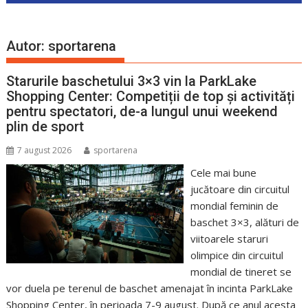
Autor:
sportarena
Starurile baschetului 3×3 vin la ParkLake
Shopping Center: Competiții de top și activități
pentru spectatori, de-a lungul unui weekend
plin de sport
7 august 2026
sportarena
Cele mai bune
jucătoare din circuitul
mondial feminin de
baschet 3×3, alături de
viitoarele staruri
olimpice din circuitul
mondial de tineret se
vor duela pe terenul de baschet amenajat în incinta ParkLake
Shopping Center, în perioada 7-9 august. După ce anul acesta