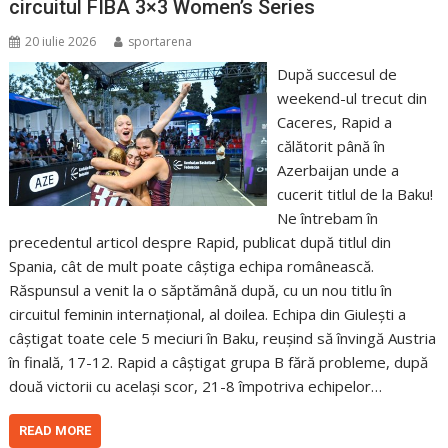
circuitul FIBA 3×3 Women’s Series
20 iulie 2026
sportarena
După succesul de
weekend-ul trecut din
Caceres, Rapid a
călătorit până în
Azerbaijan unde a
cucerit titlul de la Baku!
Ne întrebam în
precedentul articol despre Rapid, publicat după titlul din
Spania, cât de mult poate câștiga echipa românească.
Răspunsul a venit la o săptămână după, cu un nou titlu în
circuitul feminin internațional, al doilea. Echipa din Giulești a
câștigat toate cele 5 meciuri în Baku, reușind să învingă Austria
în finală, 17-12. Rapid a câștigat grupa B fără probleme, după
două victorii cu același scor, 21-8 împotriva echipelor…
READ MORE