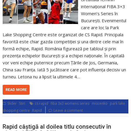
internațional FIBA 3×3
Women’s Series în
București. Evenimentul
care are loc la Park
Lake Shopping Centre este organizat de CS Rapid. Principala
favorită este chiar gazda competiției și una dintre cele mai în
formă echipe, Rapid. România figurează pe tabloul și prin
prezența echipelor București și a echipei naționale. În capitală
vor veni echipe puternice precum Țările de Jos, Germania,
China sau Franța. Iată 5 jucătoare care pot influența decisiv un
turneu. Letona nu a lipsit la ultimele 4…
READ MORE
,
,
,
,
Slider
Stiri
cs rapid
fiba 3x3 womens series
miscenko
park lake
,
shopping centre
Rapid
Leave a comment
Rapid câștigă al doilea titlu consecutiv în