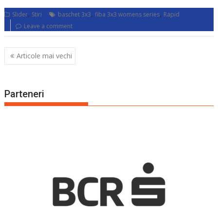
,
,
,
Slider
Stiri
baschet 3x3
fiba 3x3 womens series
Rapid
Leave a comment
Navigare
Articole mai vechi
în
articole
Parteneri