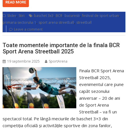
READ MORE
,
,
,
,
,
Slider
Stiri
baschet 3x3
BCR
bucuresti
festival de sport urban
,
,
primaria sectorului 1
sport arena streetball
streetball
Leave a comment
Toate momentele importante de la finala BCR
Sport Arena Streetball 2025
19 septembrie 2025
SportArena
Finala BCR Sport Arena
Streetball 2025,
evenimentul care pune
capăt sezonului
aniversar – 20 de ani
de Sport Arena
Streetball – va fi un
spectacol total. Pe lângă meciurile de baschet 3×3 din
competiția oficială și activitățile sportive din zona fanilor,