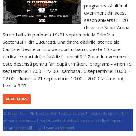
programează ultimul
eveniment din acest
sezon aniversar – 20
de ani de Sport Arena
Streetball – în perioada 19-21 septembrie la Primăria
Sectorului 1 din București. Una dintre clădirile istorice ale
Capitalei devine un hub de sport urban cu peste 10 zone
dedicate sportului, mișcării și comunității. Zona de eveniment
este deschisă pentru fani după următorul program: – vineri 19
septembrie: 17.00 – 22.00– sâmbătă 20 septembrie: 10.00 –
22.00– duminică 21 septembrie: 10.00 – 20.00 Iată de poți
face la BCR…
READ MORE
,
,
,
,
Slider
Stiri
baschet 3x3
festival de sport
festival de sport urban
,
,
,
primaria sectorului 1
sport arena streetball
sport in aer liber
sport
,
urban
streetball
Leave a comment