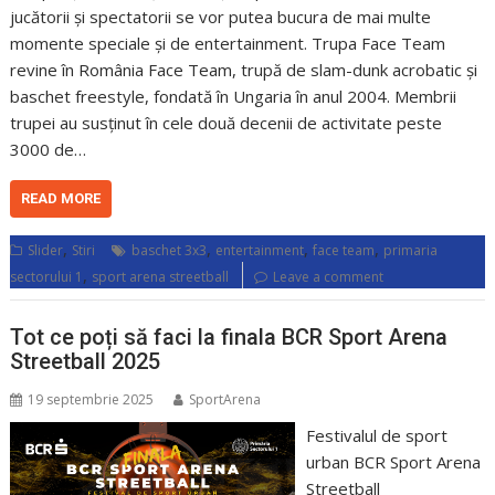
jucătorii și spectatorii se vor putea bucura de mai multe
momente speciale și de entertainment. Trupa Face Team
revine în România Face Team, trupă de slam-dunk acrobatic și
baschet freestyle, fondată în Ungaria în anul 2004. Membrii
trupei au susținut în cele două decenii de activitate peste
3000 de…
READ MORE
,
,
,
,
Slider
Stiri
baschet 3x3
entertainment
face team
primaria
,
sectorului 1
sport arena streetball
Leave a comment
Tot ce poți să faci la finala BCR Sport Arena
Streetball 2025
19 septembrie 2025
SportArena
Festivalul de sport
urban BCR Sport Arena
Streetball