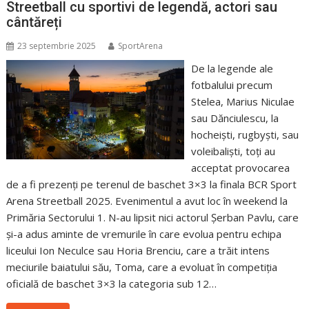
Streetball cu sportivi de legendă, actori sau
cântăreți
23 septembrie 2025
SportArena
De la legende ale
fotbalului precum
Stelea, Marius Niculae
sau Dănciulescu, la
hocheiști, rugbyști, sau
voleibaliști, toți au
acceptat provocarea
de a fi prezenți pe terenul de baschet 3×3 la finala BCR Sport
Arena Streetball 2025. Evenimentul a avut loc în weekend la
Primăria Sectorului 1. N-au lipsit nici actorul Șerban Pavlu, care
și-a adus aminte de vremurile în care evolua pentru echipa
liceului Ion Neculce sau Horia Brenciu, care a trăit intens
meciurile baiatului său, Toma, care a evoluat în competiția
oficială de baschet 3×3 la categoria sub 12…