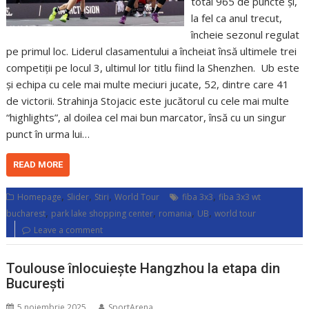
total 965 de puncte și,
la fel ca anul trecut,
încheie sezonul regulat
pe primul loc. Liderul clasamentului a încheiat însă ultimele trei
competiții pe locul 3, ultimul lor titlu fiind la Shenzhen. Ub este
și echipa cu cele mai multe meciuri jucate, 52, dintre care 41
de victorii. Strahinja Stojacic este jucătorul cu cele mai multe
“highlights”, al doilea cel mai bun marcator, însă cu un singur
punct în urma lui…
READ MORE
,
,
,
,
Homepage
Slider
Stiri
World Tour
fiba 3x3
fiba 3x3 wt
,
,
,
,
bucharest
park lake shopping center
romania
UB
world tour
Leave a comment
Toulouse înlocuiește Hangzhou la etapa din
București
5 noiembrie 2025
SportArena