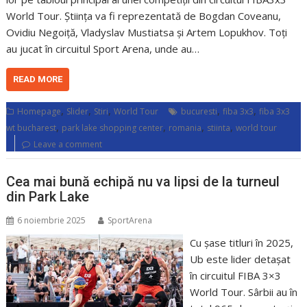
World Tour. Știința va fi reprezentată de Bogdan Coveanu,
Ovidiu Negoiță, Vladyslav Mustiatsa și Artem Lopukhov. Toți
au jucat în circuitul Sport Arena, unde au…
READ MORE
,
,
,
,
,
Homepage
Slider
Stiri
World Tour
bucuresti
fiba 3x3
fiba 3x3
,
,
,
,
wt bucharest
park lake shopping center
romania
stiinta
world tour
Leave a comment
Cea mai bună echipă nu va lipsi de la turneul
din Park Lake
6 noiembrie 2025
SportArena
Cu șase titluri în 2025,
Ub este lider detașat
în circuitul FIBA 3×3
World Tour. Sârbii au în