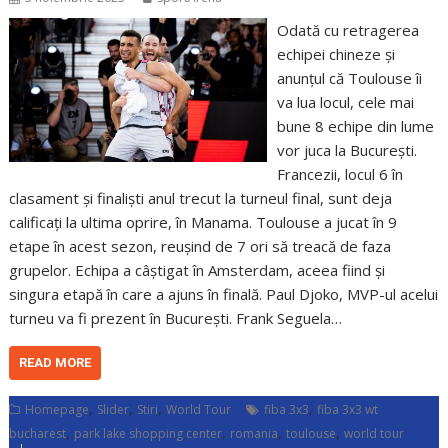
Odată cu retragerea
echipei chineze și
anunțul că Toulouse îi
va lua locul, cele mai
bune 8 echipe din lume
vor juca la București.
Francezii, locul 6 în
clasament și finaliști anul trecut la turneul final, sunt deja
calificați la ultima oprire, în Manama. Toulouse a jucat în 9
etape în acest sezon, reușind de 7 ori să treacă de faza
grupelor. Echipa a câștigat în Amsterdam, aceea fiind și
singura etapă în care a ajuns în finală. Paul Djoko, MVP-ul acelui
turneu va fi prezent în București. Frank Seguela…
READ MORE
,
,
,
,
Homepage
Slider
Stiri
World Tour
fiba 3x3
fiba 3x3 wt
,
,
,
,
bucharest
park lake shopping center
romania
toulouse
world tour