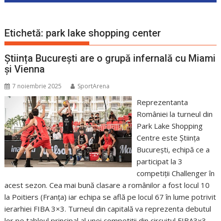
Etichetă:
park lake shopping center
Știința București are o grupă infernală cu Miami
și Vienna
7 noiembrie 2025
SportArena
Reprezentanta
României la turneul din
Park Lake Shopping
Centre este Știința
București, echipă ce a
participat la 3
competiții Challenger în
acest sezon. Cea mai bună clasare a românilor a fost locul 10
la Poitiers (Franța) iar echipa se află pe locul 67 în lume potrivit
ierarhiei FIBA 3×3. Turneul din capitală va reprezenta debutul
lor pe tabloul principal al unei competiții din circuitul FIBA3x3