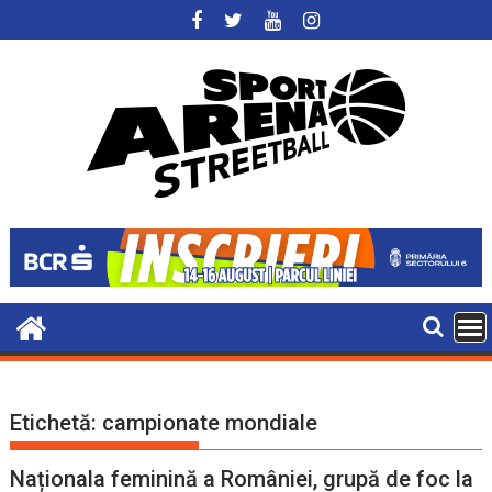
Skip
to
content
Etichetă:
campionate mondiale
Naționala feminină a României, grupă de foc la