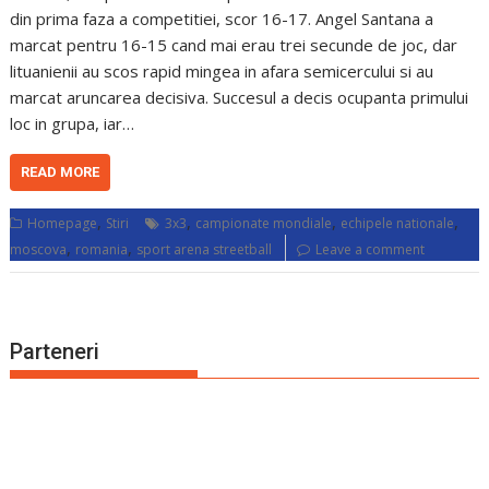
din prima faza a competitiei, scor 16-17. Angel Santana a
marcat pentru 16-15 cand mai erau trei secunde de joc, dar
lituanienii au scos rapid mingea in afara semicercului si au
marcat aruncarea decisiva. Succesul a decis ocupanta primului
loc in grupa, iar…
READ MORE
,
,
,
,
Homepage
Stiri
3x3
campionate mondiale
echipele nationale
,
,
moscova
romania
sport arena streetball
Leave a comment
Parteneri