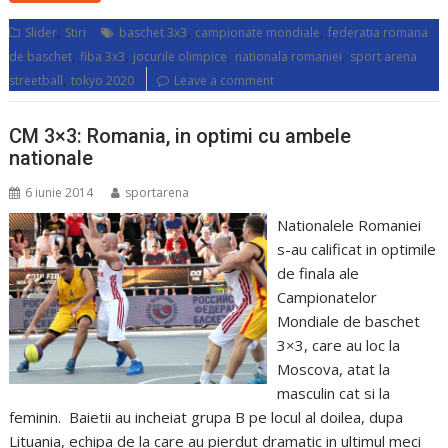
,
,
,
Slider
Stiri
baschet 3x3
campionate mondiale
federatia romana
,
,
,
,
de baschet
fiba 3x3
jocurile olimpice
nationala romaniei
sport arena
,
streetball
tokyo 2020
Leave a comment
CM 3×3: Romania, in optimi cu ambele
nationale
6 iunie 2014
sportarena
Nationalele Romaniei
s-au calificat in optimile
de finala ale
Campionatelor
Mondiale de baschet
3×3, care au loc la
Moscova, atat la
masculin cat si la
feminin. Baietii au incheiat grupa B pe locul al doilea, dupa
Lituania, echipa de la care au pierdut dramatic in ultimul meci