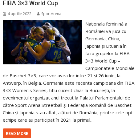
FIBA 3×3 World Cup
4 aprilie 2022
SportArena
Naționala feminină a
României va juca cu
Germania, China,
Japonia și Lituania în
faza grupelor la FIBA
3×3 World Cup –
Campionatele Mondiale
de Baschet 3×3, care vor avea loc între 21 și 26 iunie, la
Antwerp, în Belgia. Germania este recenta campioana din FIBA
3×3 Women’s Series, titlu cucerit chiar la București, la
evenimentul organizat anul trecut la Palatul Parlamentului de
către Sport Arena Streetball și Federația Română de Baschet.
China și Japonia s-au aflat, alături de România, printre cele opt
echipe care au participat în 2021 la primul…
READ MORE