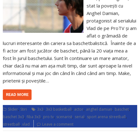
stat la povești cu
Anghel Damian,
protagonist al serialului
Vlad de pe ProTV și am
aflat o grămadă de
lucruri interesante din cariera sa baschetbalistică. Înainte de a
fi actor am fost jucător de baschet, până la 20 viața mea a
fost în jurul baschetului. Sunt în continuare un mare amator,
chiar dacă nu mai am așa mult timp, dar sunt aproape la nivel
informational și mai joc din când în când când am timp. Make,
prietenii și poveștile…
READ MORE
,
,
,
,
,
,
Slider
Stiri
3x3
3x3 basketball
actor
anghel damian
baschet
,
,
,
,
,
,
baschet 3x3
fiba 3x3
pro tv
scenarist
serial
sport arena streetball
,
streetball
vlad
Leave a comment