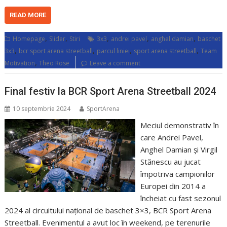
READ MORE
,
,
,
,
,
Homepage
Slider
Stiri
3x3
andrei pavel
anghel damian
baschet
,
,
,
,
3x3
bcr sport arena streetball
parcul liniei
sport arena streetball
Team
,
Motivation
Theo Rose
Leave a comment
Final festiv la BCR Sport Arena Streetball 2024
10 septembrie 2024
SportArena
Meciul demonstrativ în
care Andrei Pavel,
Anghel Damian și Virgil
Stănescu au jucat
împotriva campionilor
Europei din 2014 a
încheiat cu fast sezonul
2024 al circuitului național de baschet 3×3, BCR Sport Arena
Streetball. Evenimentul a avut loc în weekend, pe terenurile