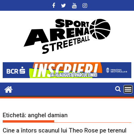
Skip
to
content
Etichetă:
anghel damian
Cine a întors scaunul lui Theo Rose pe terenul