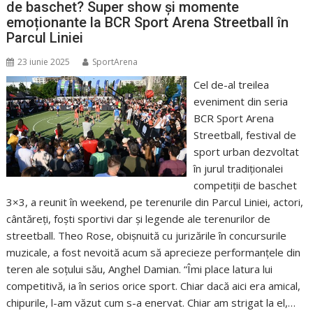
de baschet? Super show și momente
emoționante la BCR Sport Arena Streetball în
Parcul Liniei
23 iunie 2025
SportArena
Cel de-al treilea
eveniment din seria
BCR Sport Arena
Streetball, festival de
sport urban dezvoltat
în jurul tradiționalei
competiții de baschet
3×3, a reunit în weekend, pe terenurile din Parcul Liniei, actori,
cântăreți, foști sportivi dar și legende ale terenurilor de
streetball. Theo Rose, obișnuită cu jurizările în concursurile
muzicale, a fost nevoită acum să aprecieze performanțele din
teren ale soțului său, Anghel Damian. “Îmi place latura lui
competitivă, ia în serios orice sport. Chiar dacă aici era amical,
chipurile, l-am văzut cum s-a enervat. Chiar am strigat la el,…