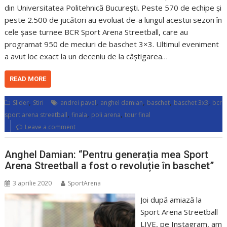
din Universitatea Politehnică București. Peste 570 de echipe și
peste 2.500 de jucători au evoluat de-a lungul acestui sezon în
cele șase turnee BCR Sport Arena Streetball, care au
programat 950 de meciuri de baschet 3×3. Ultimul eveniment
a avut loc exact la un deceniu de la câștigarea…
READ MORE
,
,
,
,
,
Slider
Stiri
andrei pavel
anghel damian
baschet
baschet 3x3
bcr
,
,
,
sport arena streetball
finala
poli arena
tour final
Leave a comment
Anghel Damian: “Pentru generația mea Sport
Arena Streetball a fost o revoluție în baschet”
3 aprilie 2020
SportArena
Joi după amiază la
Sport Arena Streetball
LIVE, pe Instagram, am