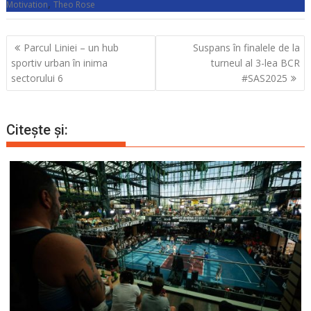
,
Motivation
Theo Rose
Navigare
Parcul Liniei – un hub
Suspans în finalele de la
în
sportiv urban în inima
turneul al 3-lea BCR
articole
sectorului 6
#SAS2025
Citește și: