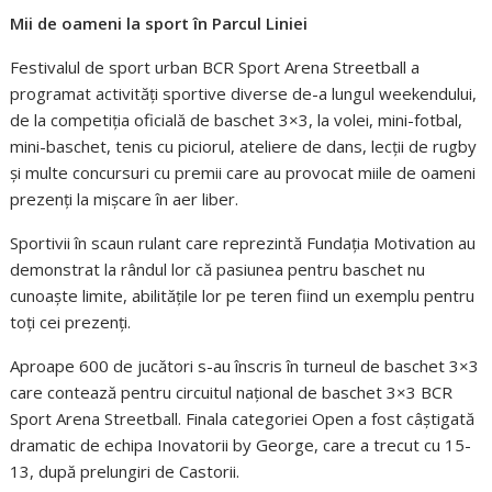
Mii de oameni la sport în Parcul Liniei
Festivalul de sport urban BCR Sport Arena Streetball a
programat activități sportive diverse de-a lungul weekendului,
de la competiția oficială de baschet 3×3, la volei, mini-fotbal,
mini-baschet, tenis cu piciorul, ateliere de dans, lecții de rugby
și multe concursuri cu premii care au provocat miile de oameni
prezenți la mișcare în aer liber.
Sportivii în scaun rulant care reprezintă Fundația Motivation au
demonstrat la rândul lor că pasiunea pentru baschet nu
cunoaște limite, abilitățile lor pe teren fiind un exemplu pentru
toți cei prezenți.
Aproape 600 de jucători s-au înscris în turneul de baschet 3×3
care contează pentru circuitul național de baschet 3×3 BCR
Sport Arena Streetball. Finala categoriei Open a fost câștigată
dramatic de echipa Inovatorii by George, care a trecut cu 15-
13, după prelungiri de Castorii.