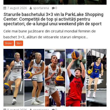
7 august 2026
sportarena
0
Starurile baschetului 3×3 vin la ParkLake Shopping
Center: Competiții de top și activități pentru
spectatori, de-a lungul unui weekend plin de sport
Cele mai bune jucătoare din circuitul mondial feminin de
baschet 3×3, alături de viitoarele staruri olimpice...
Slider
Stiri
5 august 2026
sportarena
0