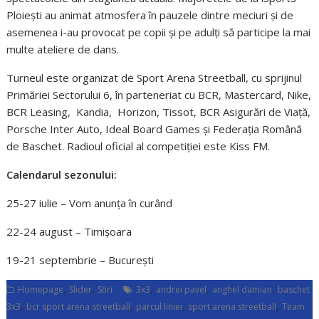
Ploiești au animat atmosfera în pauzele dintre meciuri și de
asemenea i-au provocat pe copii și pe adulți să participe la mai
multe ateliere de dans.
Turneul este organizat de Sport Arena Streetball, cu sprijinul
Primăriei Sectorului 6, în parteneriat cu BCR, Mastercard, Nike,
BCR Leasing, Kandia, Horizon, Tissot, BCR Asigurări de Viață,
Porsche Inter Auto, Ideal Board Games și Federația Română
de Baschet. Radioul oficial al competiției este Kiss FM.
Calendarul sezonului:
25-27 iulie – Vom anunța în curând
22-24 august – Timișoara
19-21 septembrie – București
,
,
,
,
,
Homepage
Slider
Stiri
3x3
andrei pavel
anghel damian
baschet
,
,
,
,
3x3
bcr sport arena streetball
parcul liniei
sport arena streetball
Team