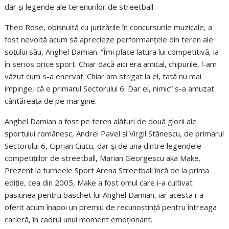
dar și legende ale terenurilor de streetball.
Theo Rose, obișnuită cu jurizările în concursurile muzicale, a
fost nevoită acum să aprecieze performanțele din teren ale
soțului său, Anghel Damian. “Îmi place latura lui competitivă, ia
în serios orice sport. Chiar dacă aici era amical, chipurile, l-am
văzut cum s-a enervat. Chiar am strigat la el, tată nu mai
impinge, că e primarul Sectorului 6. Dar el, nimic” s-a amuzat
cântăreața de pe margine.
Anghel Damian a fost pe teren alături de două glorii ale
sportului românesc, Andrei Pavel și Virgil Stănescu, de primarul
Sectorului 6, Ciprian Ciucu, dar și de una dintre legendele
competițiilor de streetball, Marian Georgescu aka Make.
Prezent la turneele Sport Arena Streetball încă de la prima
ediție, cea din 2005, Make a fost omul care i-a cultivat
pasiunea pentru baschet lui Anghel Damian, iar acesta i-a
oferit acum înapoi un premiu de recunoștință pentru întreaga
carieră, în cadrul unui moment emoționant.