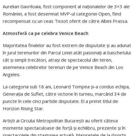
Aurelian Gavriloaia, fost component al naționalelor de 3×3 ale
României, a fost desemnat MVP-ul categoriei Open, fiind
recompensat cu un ceas Tissot oferit de către Albini Prassa.
Atmosferă ca pe celebra Venice Beach
Majoritatea finalelor au fost extrem de disputate și au adunat
în jurul terenurilor din Parcul Liniei atât pasionați ai baschetului
cât și simpli trecători, atrași de spectacolul din teren,
asemenea celebrelor terenuri de pe Venice Beach din Los
Angeles.
La categoria sub 18 ani, Leonard Tompea și-a condus echipa,
Generația de Suflet, către victorie în turneu, marcând 34 de
puncte în cele cinci partide disputate. El a primit titlul de
Horizon Rising Star.
Artiști ai Circului Metropolitan București au oferit câteva
momente spectaculoase de forță și echilibru, prezente și în
spectacolele din stagiunea actuală. Majoretele de la iSports