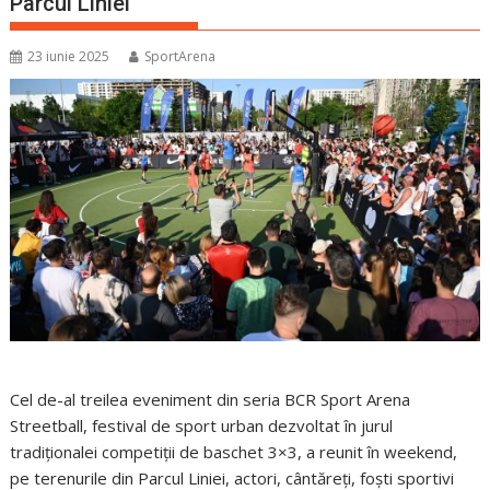
Parcul Liniei
23 iunie 2025
SportArena
Cel de-al treilea eveniment din seria BCR Sport Arena
Streetball, festival de sport urban dezvoltat în jurul
tradiționalei competiții de baschet 3×3, a reunit în weekend,
pe terenurile din Parcul Liniei, actori, cântăreți, foști sportivi