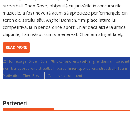
streetball. Theo Rose, obișnuită cu jurizările în concursurile
muzicale, a fost nevoită acum să aprecieze performanțele din
teren ale soțului său, Anghel Damian. “Îmi place latura lui
competitivă, ia în serios orice sport. Chiar dacă aici era amical,
chipurile, l-am văzut cum s-a enervat. Chiar am strigat la el,…
READ MORE
,
,
,
,
,
Homepage
Slider
Stiri
3x3
andrei pavel
anghel damian
baschet
,
,
,
,
3x3
bcr sport arena streetball
parcul liniei
sport arena streetball
Team
,
Motivation
Theo Rose
Leave a comment
Parteneri