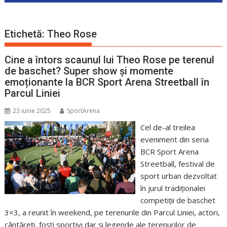
Etichetă:
Theo Rose
Cine a întors scaunul lui Theo Rose pe terenul
de baschet? Super show și momente
emoționante la BCR Sport Arena Streetball în
Parcul Liniei
23 iunie 2025
SportArena
Cel de-al treilea
eveniment din seria
BCR Sport Arena
Streetball, festival de
sport urban dezvoltat
în jurul tradiționalei
competiții de baschet
3×3, a reunit în weekend, pe terenurile din Parcul Liniei, actori,
cântăreți, foști sportivi dar și legende ale terenurilor de