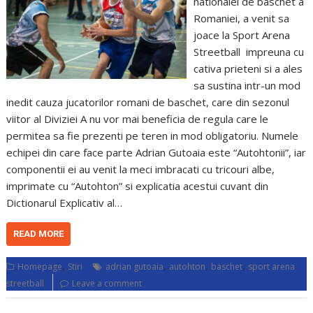
nationalei de baschet a
Romaniei, a venit sa
joace la Sport Arena
Streetball impreuna cu
cativa prieteni si a ales
sa sustina intr-un mod
inedit cauza jucatorilor romani de baschet, care din sezonul
viitor al Diviziei A nu vor mai beneficia de regula care le
permitea sa fie prezenti pe teren in mod obligatoriu. Numele
echipei din care face parte Adrian Gutoaia este “Autohtonii”, iar
componentii ei au venit la meci imbracati cu tricouri albe,
imprimate cu “Autohton” si explicatia acestui cuvant din
Dictionarul Explicativ al…
READ MORE
,
,
,
,
Homepage
Stiri
adrian gutoaia
autohton
baschet
sport arena
streetball
Leave a comment