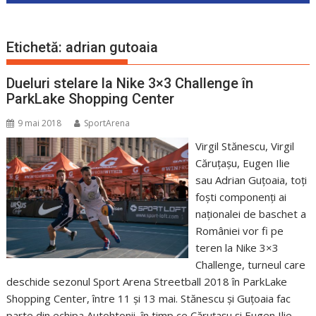
Etichetă:
adrian gutoaia
Dueluri stelare la Nike 3×3 Challenge în
ParkLake Shopping Center
9 mai 2018
SportArena
Virgil Stănescu, Virgil
Căruțașu, Eugen Ilie
sau Adrian Guțoaia, toți
foști componenți ai
naționalei de baschet a
României vor fi pe
teren la Nike 3×3
Challenge, turneul care
deschide sezonul Sport Arena Streetball 2018 în ParkLake
Shopping Center, între 11 și 13 mai. Stănescu și Guțoaia fac
parte din echipa Autohtonii, în timp ce Căruțașu și Eugen Ilie