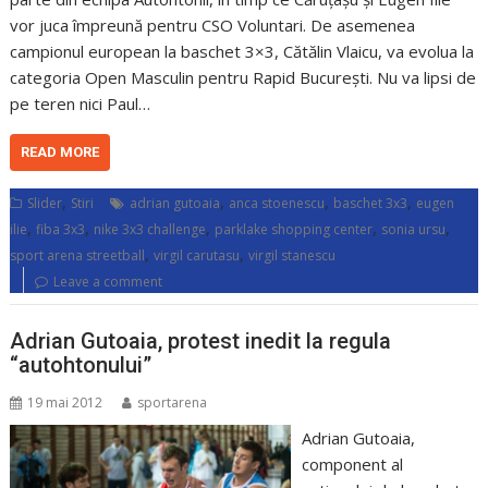
vor juca împreună pentru CSO Voluntari. De asemenea
campionul european la baschet 3×3, Cătălin Vlaicu, va evolua la
categoria Open Masculin pentru Rapid București. Nu va lipsi de
pe teren nici Paul…
READ MORE
,
,
,
,
Slider
Stiri
adrian gutoaia
anca stoenescu
baschet 3x3
eugen
,
,
,
,
,
ilie
fiba 3x3
nike 3x3 challenge
parklake shopping center
sonia ursu
,
,
sport arena streetball
virgil carutasu
virgil stanescu
Leave a comment
Adrian Gutoaia, protest inedit la regula
“autohtonului”
19 mai 2012
sportarena
Adrian Gutoaia,
component al