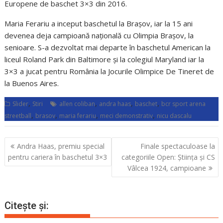
Europene de baschet 3×3 din 2016.
Maria Ferariu a inceput baschetul la Brașov, iar la 15 ani
devenea deja campioană națională cu Olimpia Brașov, la
senioare. S-a dezvoltat mai departe în baschetul American la
liceul Roland Park din Baltimore și la colegiul Maryland iar la
3×3 a jucat pentru România la Jocurile Olimpice De Tineret de
la Buenos Aires.
,
,
,
,
Slider
Stiri
allen coliban
andra haas
baschet
bcr sport arena
,
,
,
,
streetball
brasov
maria ferariu
meci demonstrativ
nicu dascalu
Navigare
Andra Haas, premiu special
Finale spectaculoase la
în
pentru cariera în baschetul 3×3
categoriile Open: Știința și CS
articole
Vâlcea 1924, campioane
Citește și: