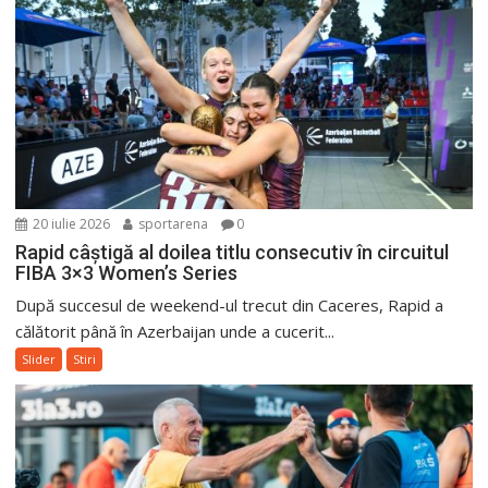
20 iulie 2026
sportarena
0
Rapid câștigă al doilea titlu consecutiv în circuitul
FIBA 3×3 Women’s Series
După succesul de weekend-ul trecut din Caceres, Rapid a
călătorit până în Azerbaijan unde a cucerit...
Slider
Stiri