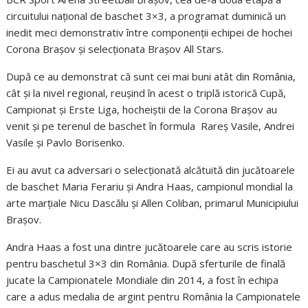
circuitului național de baschet 3×3, a programat duminică un
inedit meci demonstrativ între componenții echipei de hochei
Corona Brașov și selecționata Brașov All Stars.
După ce au demonstrat că sunt cei mai buni atât din România,
cât și la nivel regional, reușind în acest o triplă istorică Cupă,
Campionat și Erste Liga, hocheiștii de la Corona Brașov au
venit și pe terenul de baschet în formula Rareș Vasile, Andrei
Vasile și Pavlo Borisenko.
Ei au avut ca adversari o selecționată alcătuită din jucătoarele
de baschet Maria Ferariu și Andra Haas, campionul mondial la
arte marțiale Nicu Dascălu și Allen Coliban, primarul Municipiului
Brașov.
Andra Haas a fost una dintre jucătoarele care au scris istorie
pentru baschetul 3×3 din România. După sferturile de finală
jucate la Campionatele Mondiale din 2014, a fost în echipa
care a adus medalia de argint pentru România la Campionatele