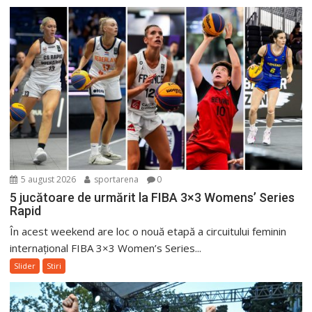
5 august 2026
sportarena
0
5 jucătoare de urmărit la FIBA 3×3 Womens’ Series
Rapid
În acest weekend are loc o nouă etapă a circuitului feminin
internațional FIBA 3×3 Women’s Series...
Slider
Stiri