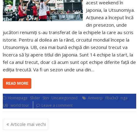
acest weekend în
Japonia, la Utsunomiya.
Acțiunea a început încă
din presezon, unde
jucători renumiți s-au transferat de la echipele la care au scris
istorie. Pentru al doilea an la rând, circuitul mondial începe la
Utsunomiya. UB, cea mai bună echipă din sezonul trecut va
încerca să își apere titlul din Japonia. Sunt 14 echipe la start, la
fel ca anul trecut, doar că acum sunt opt echipe diferite față de
ediția trecută. Va fi un sezon unde una din…
READ MORE
,
,
,
,
,
,
Homepage
Slider
Stiri
Uncategorized
Antwerp
fiba3x3
riga
,
UB
world tour
Leave a comment
Navigare
Articole mai vechi
în
articole