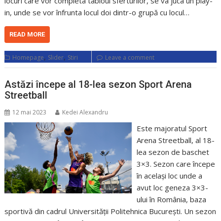
locuri care vor completa tabloul sferturilor, se va juca un play-
in, unde se vor înfrunta locul doi dintr-o grupă cu locul…
READ MORE
,
,
Homepage
Slider
Stiri
Leave a comment
Astăzi începe al 18-lea sezon Sport Arena
Streetball
12 mai 2023
Kedei Alexandru
Este majoratul Sport
Arena Streetball, al 18-
lea sezon de baschet
3×3. Sezon care începe
în același loc unde a
avut loc geneza 3×3-
ului în România, baza
sportivă din cadrul Universității Politehnica București. Un sezon