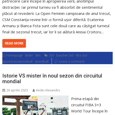
petrecere care începe în apropierea verii, anotimpul
distracției. Iar primul turneu va fi absorbit de sentimentul
plăcut al revederii. La Open Feminin campioana de anul trecut,
CSM Constanța revine într-o formă ușor diferită. Ecaterina
Armanu și Bianca Fota sunt cele două care au câștigat turneul
final de sezonul trecut, iar lor li se alătură Anisia Croitoru…
READ MORE
,
,
,
,
,
Homepage
Slider
Stiri
3x3
baschet 3x3
fiba 3x3
,
sportarenastreetball
streetball
Leave a comment
Istorie VS mister în noul sezon din circuitul
mondial
26 aprilie 2023
Kedei Alexandru
Prima etapă din
circuitul FIBA 3×3
World Tour începe în