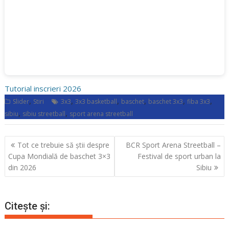
Tutorial inscrieri 2026
,
,
,
,
,
,
Slider
Stiri
3x3
3x3 basketball
baschet
baschet 3x3
fiba 3x3
,
,
sibiu
sibiu streetball
sport arena streetball
Navigare
Tot ce trebuie să știi despre
BCR Sport Arena Streetball –
în
Cupa Mondială de baschet 3×3
Festival de sport urban la
articole
din 2026
Sibiu
Citește și: