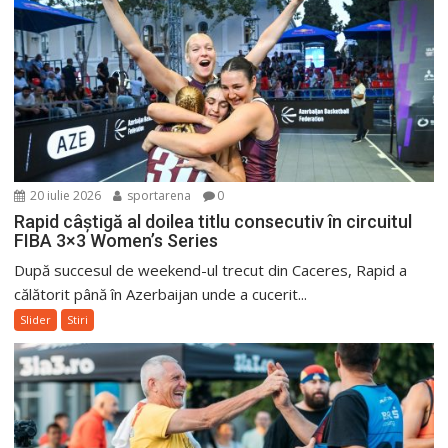
20 iulie 2026
sportarena
0
Rapid câștigă al doilea titlu consecutiv în circuitul
FIBA 3×3 Women’s Series
După succesul de weekend-ul trecut din Caceres, Rapid a
călătorit până în Azerbaijan unde a cucerit...
Slider
Stiri