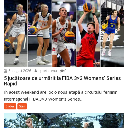
5 august 2026
sportarena
0
5 jucătoare de urmărit la FIBA 3×3 Womens’ Series
Rapid
În acest weekend are loc o nouă etapă a circuitului feminin
internațional FIBA 3×3 Women’s Series...
Slider
Stiri