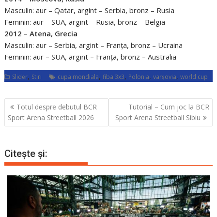
Masculin: aur – Qatar, argint – Serbia, bronz – Rusia
Feminin: aur – SUA, argint – Rusia, bronz – Belgia
2012 – Atena, Grecia
Masculin: aur – Serbia, argint – Franța, bronz – Ucraina
Feminin: aur – SUA, argint – Franța, bronz – Australia
,
,
,
,
,
Slider
Stiri
cupa mondiala
fiba 3x3
Polonia
varșovia
world cup
Navigare
Totul despre debutul BCR
Tutorial – Cum joc la BCR
în
Sport Arena Streetball 2026
Sport Arena Streetball Sibiu
articole
Citește și: