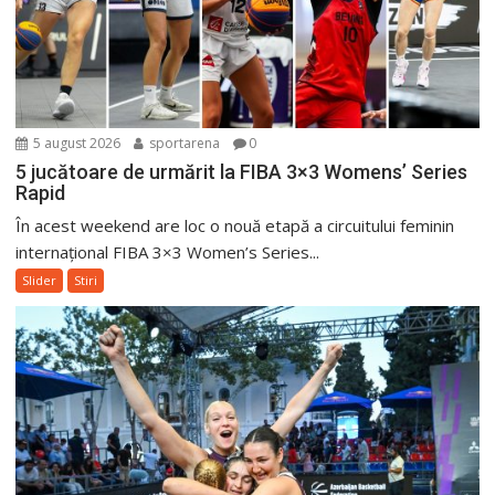
5 august 2026
sportarena
0
5 jucătoare de urmărit la FIBA 3×3 Womens’ Series
Rapid
În acest weekend are loc o nouă etapă a circuitului feminin
internațional FIBA 3×3 Women’s Series...
Slider
Stiri