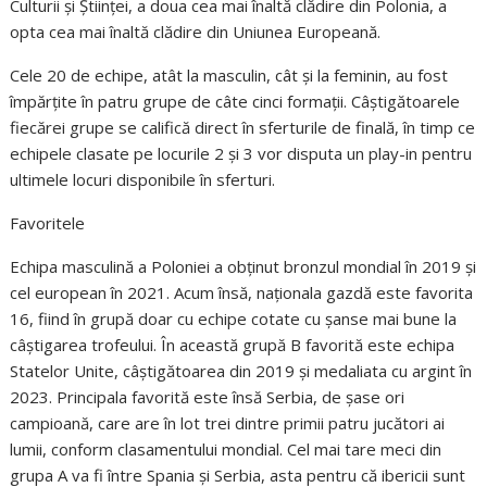
Culturii și Științei, a doua cea mai înaltă clădire din Polonia, a
opta cea mai înaltă clădire din Uniunea Europeană.
Cele 20 de echipe, atât la masculin, cât și la feminin, au fost
împărțite în patru grupe de câte cinci formații. Câștigătoarele
fiecărei grupe se califică direct în sferturile de finală, în timp ce
echipele clasate pe locurile 2 și 3 vor disputa un play-in pentru
ultimele locuri disponibile în sferturi.
Favoritele
Echipa masculină a Poloniei a obținut bronzul mondial în 2019 și
cel european în 2021. Acum însă, naționala gazdă este favorita
16, fiind în grupă doar cu echipe cotate cu șanse mai bune la
câștigarea trofeului. În această grupă B favorită este echipa
Statelor Unite, câștigătoarea din 2019 și medaliata cu argint în
2023. Principala favorită este însă Serbia, de șase ori
campioană, care are în lot trei dintre primii patru jucători ai
lumii, conform clasamentului mondial. Cel mai tare meci din
grupa A va fi între Spania și Serbia, asta pentru că ibericii sunt