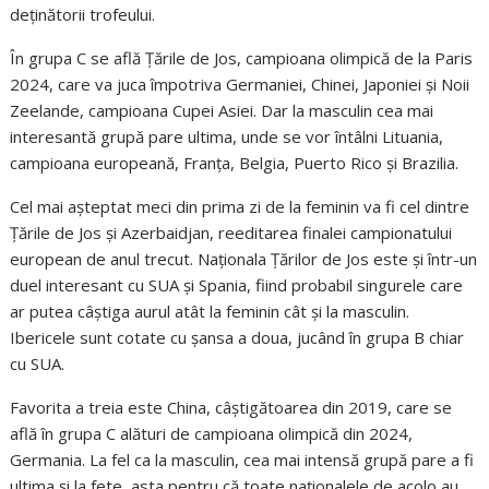
deținătorii trofeului.
În grupa C se află Țările de Jos, campioana olimpică de la Paris
2024, care va juca împotriva Germaniei, Chinei, Japoniei și Noii
Zeelande, campioana Cupei Asiei. Dar la masculin cea mai
interesantă grupă pare ultima, unde se vor întâlni Lituania,
campioana europeană, Franța, Belgia, Puerto Rico și Brazilia.
Cel mai așteptat meci din prima zi de la feminin va fi cel dintre
Țările de Jos și Azerbaidjan, reeditarea finalei campionatului
european de anul trecut. Naționala Țărilor de Jos este și într-un
duel interesant cu SUA și Spania, fiind probabil singurele care
ar putea câștiga aurul atât la feminin cât și la masculin.
Ibericele sunt cotate cu șansa a doua, jucând în grupa B chiar
cu SUA.
Favorita a treia este China, câștigătoarea din 2019, care se
află în grupa C alături de campioana olimpică din 2024,
Germania. La fel ca la masculin, cea mai intensă grupă pare a fi
ultima și la fete, asta pentru că toate naționalele de acolo au