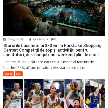
7 august 2026
sportarena
0
Starurile baschetului 3×3 vin la ParkLake Shopping
Center: Competiții de top și activități pentru
spectatori, de-a lungul unui weekend plin de sport
Cele mai bune jucătoare din circuitul mondial feminin de
baschet 3×3, alături de viitoarele staruri olimpice...
Slider
Stiri