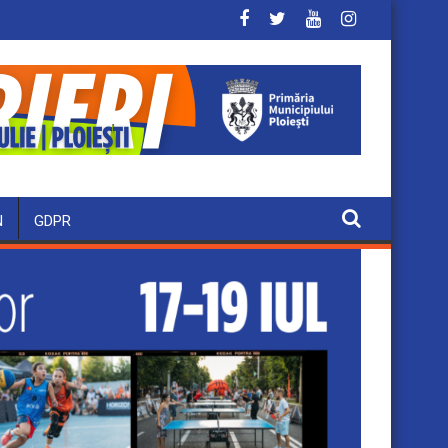
N
GDPR