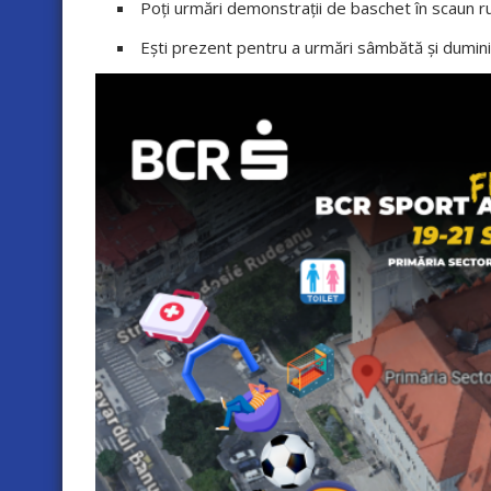
Poți urmări demonstrații de baschet în scaun r
Ești prezent pentru a urmări sâmbătă și dumin