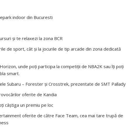
epark indoor din Bucuresti
ursuri și te relaxezi la zona BCR
rile de sport, cât și la jocurile de tip arcade din zona dedicată
Horizon, unde poți participa la competiții de NBA2K sau îți poți
abla smart.
dele Subaru – Forester și Crosstrek, prezentate de SMT Pallady
rovocărilor oferite de Kandia
ți câștiga un premiu pe loc
rtainment oferite de către Face Team, cea mai tare trupă de
iness