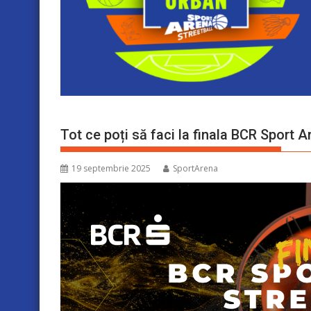
Tot ce poți să faci la finala BCR Sport A
19 septembrie 2025
SportArena