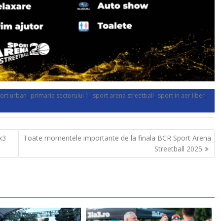
,
,
,
,
port urban
primaria sectorului 1
sport arena streetball
sport in aer liber
x3
Toate momentele importante de la finala BCR Sport Arena
Streetball 2025