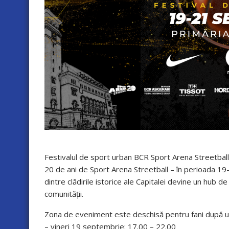
Festivalul de sport urban BCR Sport Arena Streetbal
20 de ani de Sport Arena Streetball – în perioada 19
dintre clădirile istorice ale Capitalei devine un hub d
comunității.
Zona de eveniment este deschisă pentru fani după 
– vineri 19 septembrie: 17.00 – 22.00