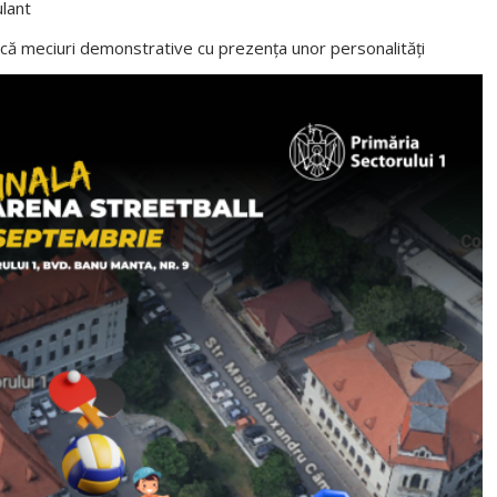
ulant
ică meciuri demonstrative cu prezența unor personalități