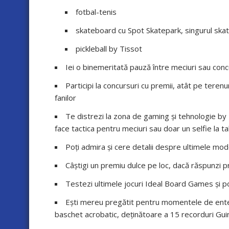
fotbal-tenis
skateboard cu Spot Skatepark, singurul skat
pickleball by Tissot
Iei o binemeritată pauză între meciuri sau conc
Participi la concursuri cu premii, atât pe terenu
fanilor
Te distrezi la zona de gaming și tehnologie by 
face tactica pentru meciuri sau doar un selfie la t
Poți admira și cere detalii despre ultimele mo
Câștigi un premiu dulce pe loc, dacă răspunzi p
Testezi ultimele jocuri Ideal Board Games și po
Ești mereu pregătit pentru momentele de ente
baschet acrobatic, deținătoare a 15 recorduri Gu