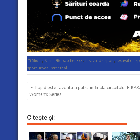
,
,
,
Slider
Stiri
baschet 3x3
festival de sport
festival de s
,
sport urban
streetball
Navigare
Rapid este favorita a patra în finala circuitului FIBA3
în
Women’s Series
articole
Citește și: