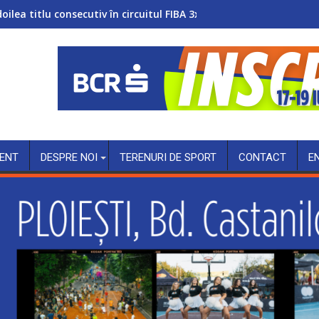
doilea titlu consecutiv în circuitul FIBA 3x3 Women’s Series
ENT
DESPRE NOI
TERENURI DE SPORT
CONTACT
E