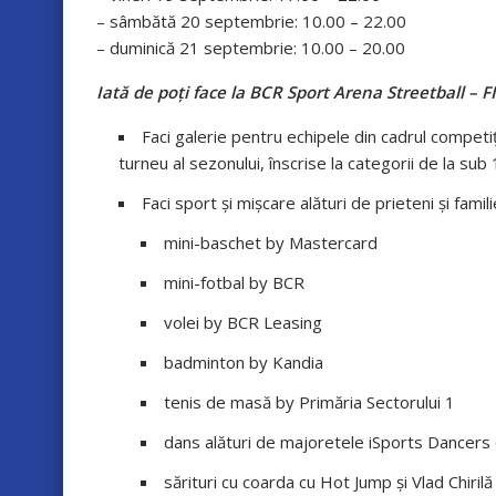
– sâmbătă 20 septembrie: 10.00 – 22.00
– duminică 21 septembrie: 10.00 – 20.00
Iată de poți face la BCR Sport Arena Streetball – 
Faci galerie pentru echipele din cadrul competiț
turneu al sezonului, înscrise la categorii de la sub 1
Faci sport și mișcare alături de prieteni și famili
mini-baschet by Mastercard
mini-fotbal by BCR
volei by BCR Leasing
badminton by Kandia
tenis de masă by Primăria Sectorului 1
dans alături de majoretele iSports Dancers d
sărituri cu coarda cu Hot Jump și Vlad Chirilă