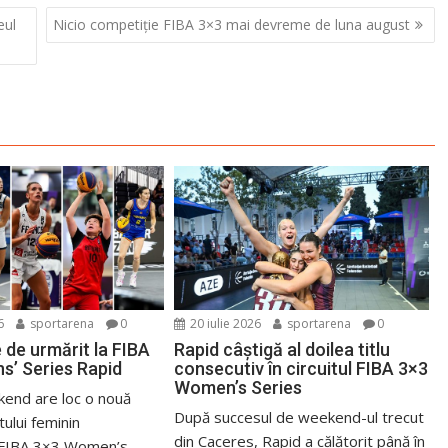
eul
Nicio competiție FIBA 3×3 mai devreme de luna august
6
sportarena
0
20 iulie 2026
sportarena
0
 de urmărit la FIBA
Rapid câștigă al doilea titlu
’ Series Rapid
consecutiv în circuitul FIBA 3×3
Women’s Series
kend are loc o nouă
După succesul de weekend-ul trecut
tului feminin
din Caceres, Rapid a călătorit până în
l FIBA 3×3 Women’s