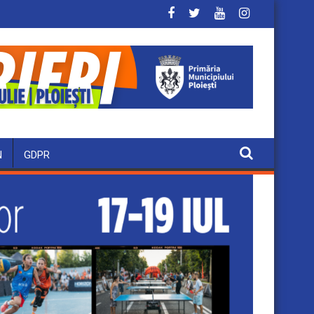
N
GDPR