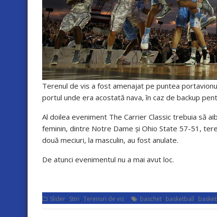
Terenul de vis a fost amenajat pe puntea portavionulu
portul unde era acostată nava, în caz de backup pentr
Al doilea eveniment The Carrier Classic trebuia să aib
feminin, dintre Notre Dame și Ohio State 57-51, terenu
două meciuri, la masculin, au fost anulate.
De atunci evenimentul nu a mai avut loc.
,
,
,
,
Slider
Stiri
Terenuri de vis
baschet
basketball
basket