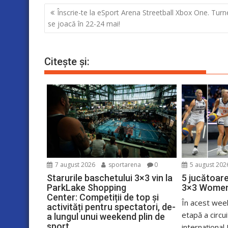
Navigare
Înscrie-te la eSport Arena Streetball Xbox One. Turn
în
se joacă în 22-24 mai!
articole
Citește și:
7 august 2026
sportarena
0
5 august 202
Starurile baschetului 3×3 vin la
5 jucătoare
ParkLake Shopping
3×3 Womens
Center: Competiții de top și
În acest wee
activități pentru spectatori, de-
etapă a circui
a lungul unui weekend plin de
sport
internaționa