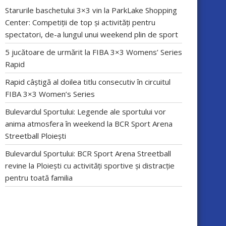
Starurile baschetului 3×3 vin la ParkLake Shopping
Center: Competiții de top și activități pentru
spectatori, de-a lungul unui weekend plin de sport
5 jucătoare de urmărit la FIBA 3×3 Womens’ Series
Rapid
Rapid câștigă al doilea titlu consecutiv în circuitul
FIBA 3×3 Women’s Series
Bulevardul Sportului: Legende ale sportului vor
anima atmosfera în weekend la BCR Sport Arena
Streetball Ploiești
Bulevardul Sportului: BCR Sport Arena Streetball
revine la Ploiești cu activități sportive și distracție
pentru toată familia