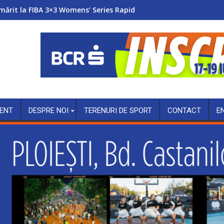
mărit la FIBA 3×3 Womens’ Series Rapid
ENT
DESPRE NOI
TERENURI DE SPORT
CONTACT
E