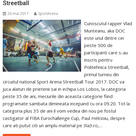
Streetball
26 mai 2017
SportArena
Cunoscutul rapper Vlad
Munteanu, aka DOC
este unul dintre cei
peste 500 de
participanti care s-au
inscris pentru
Politehnica Streetball,
primul turneu din
circuitul national Sport Arena Streetball Tour 2017. DOC va
juca alaturi de prietenii sai in echipa Los Lobos, la categoria
peste 35 de ani, meciurile din aceasta categorie fiind
programate sambata dimineata incepand cu ora 09.20. Tot la
categoria plus 35 de ani il vom vedea din nou pe fostul
castigator al FIBA Eurochallenge Cup, Paul Helcioiu, despre
care ati putut citi un amplu material pe 3la3.ro,…