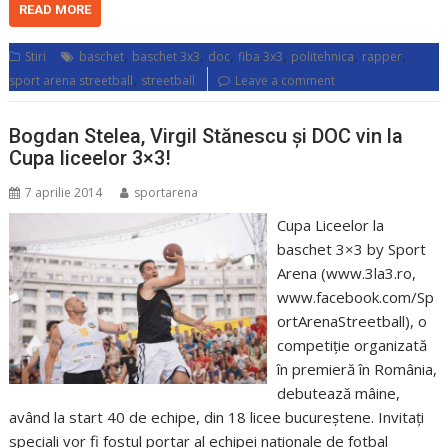
READ MORE
,
,
,
,
,
,
Stiri
baschet
baschet 3x3
doc
fiba 3x3
politehnica
rapper
,
sport arena streetball
streetball
Leave a comment
Bogdan Stelea, Virgil Stănescu și DOC vin la
Cupa liceelor 3×3!
7 aprilie 2014
sportarena
Cupa Liceelor la
baschet 3×3 by Sport
Arena (www.3la3.ro,
www.facebook.com/Sp
ortArenaStreetball), o
competiție organizată
în premieră în România,
debutează mâine,
având la start 40 de echipe, din 18 licee bucureștene. Invitați
speciali vor fi fostul portar al echipei naționale de fotbal