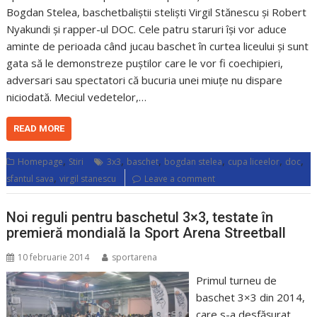
Bogdan Stelea, baschetbaliștii steliști Virgil Stănescu și Robert
Nyakundi și rapper-ul DOC. Cele patru staruri își vor aduce
aminte de perioada când jucau baschet în curtea liceului și sunt
gata să le demonstreze puștilor care le vor fi coechipieri,
adversari sau spectatori că bucuria unei miuțe nu dispare
niciodată. Meciul vedetelor,…
READ MORE
,
,
,
,
,
,
Homepage
Stiri
3x3
baschet
bogdan stelea
cupa liceelor
doc
,
sfantul sava
virgil stanescu
Leave a comment
Noi reguli pentru baschetul 3×3, testate în
premieră mondială la Sport Arena Streetball
10 februarie 2014
sportarena
Primul turneu de
baschet 3×3 din 2014,
care s-a desfășurat