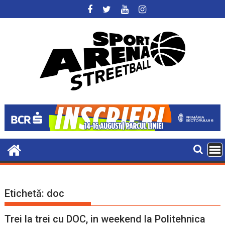
Skip
to
content
Etichetă:
doc
Trei la trei cu DOC, in weekend la Politehnica