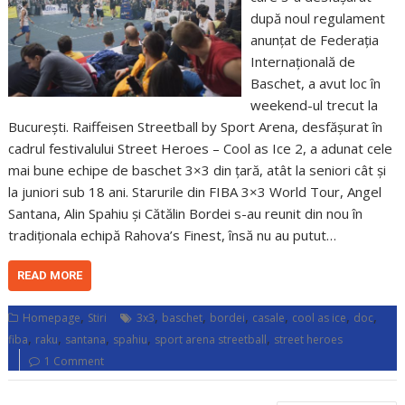
după noul regulament
anunțat de Federația
Internațională de
Baschet, a avut loc în
weekend-ul trecut la
București. Raiffeisen Streetball by Sport Arena, desfășurat în
cadrul festivalului Street Heroes – Cool as Ice 2, a adunat cele
mai bune echipe de baschet 3×3 din țară, atât la seniori cât și
la juniori sub 18 ani. Starurile din FIBA 3×3 World Tour, Angel
Santana, Alin Spahiu și Cătălin Bordei s-au reunit din nou în
tradiționala echipă Rahova’s Finest, însă nu au putut…
READ MORE
,
,
,
,
,
,
,
Homepage
Stiri
3x3
baschet
bordei
casale
cool as ice
doc
,
,
,
,
,
fiba
raku
santana
spahiu
sport arena streetball
street heroes
1 Comment