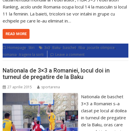
Ranking, acolo unde Romania ocupa locul 14 la masculin si locul
11 la feminin. La baieti, tricolorii se vor intalni in grupe cu
echipele pe care le-au eliminat in…
READ MORE
,
,
,
,
,
,
Homepage
Stiri
3x3
Baku
baschet
fiba
jocurile olimpice
,
romania
tragere la sorti
Leave a comment
Nationala de 3×3 a Romaniei, locul doi in
turneul de pregatire de la Baku
27 aprilie 2015
sportarena
Nationala de baschet
3×3 a Romaniei s-a
clasat pe locul al doilea
in turneul de pregatire
de la Baku, oras care