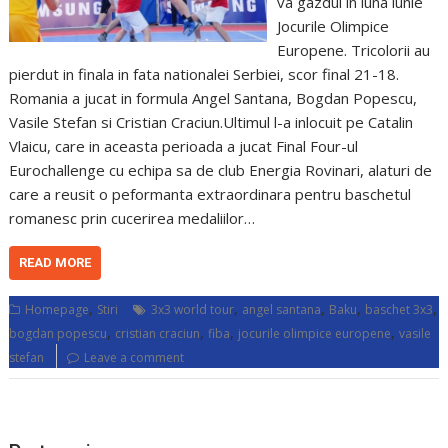
va gazdui in luna iunie
Jocurile Olimpice
Europene. Tricolorii au
pierdut in finala in fata nationalei Serbiei, scor final 21-18.
Romania a jucat in formula Angel Santana, Bogdan Popescu,
Vasile Stefan si Cristian Craciun.Ultimul l-a inlocuit pe Catalin
Vlaicu, care in aceasta perioada a jucat Final Four-ul
Eurochallenge cu echipa sa de club Energia Rovinari, alaturi de
care a reusit o peformanta extraordinara pentru baschetul
romanesc prin cucerirea medaliilor…
READ MORE
,
,
,
,
,
Homepage
Stiri
3x3 world tour
angel santana
Baku
baschet 3x3
,
,
,
,
bogdan popescu
cristian craciun
fiba
jocurile olimpice europene
vasile
stefan
Leave a comment