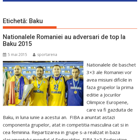
Etichetă:
Baku
Nationalele Romaniei au adversari de top la
Baku 2015
5 mai 2015
sportarena
Nationalele de baschet
3×3 ale Romaniei vor
avea misiuni dificile in
faza grupelor la prima
editie a Jocurilor
Olimpice Europene,
care va fi gazduita de
Baku, in luna iunie a acestui an. FIBA a anuntat astazi
componenta grupelor, atat in competitia masculina cat si in
cea feminina. Repartizarea in grupe s-a realizat in baza
clasamentului mondial al Federatiilor, FIBA 3×3 Federation