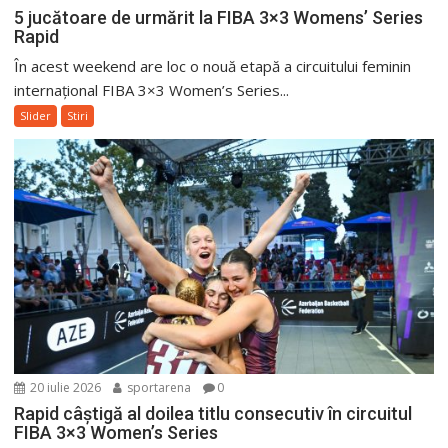
5 jucătoare de urmărit la FIBA 3×3 Womens’ Series
Rapid
În acest weekend are loc o nouă etapă a circuitului feminin
internațional FIBA 3×3 Women’s Series...
Slider
Stiri
20 iulie 2026
sportarena
0
Rapid câștigă al doilea titlu consecutiv în circuitul
FIBA 3×3 Women’s Series