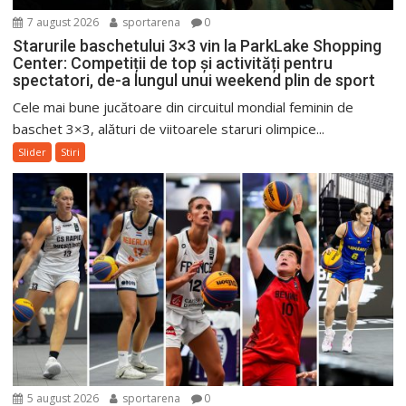
7 august 2026
sportarena
0
Starurile baschetului 3×3 vin la ParkLake Shopping
Center: Competiții de top și activități pentru
spectatori, de-a lungul unui weekend plin de sport
Cele mai bune jucătoare din circuitul mondial feminin de
baschet 3×3, alături de viitoarele staruri olimpice...
Slider
Stiri
5 august 2026
sportarena
0