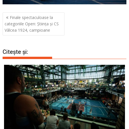
Navigare
Finale spectaculoase la
în
categoriile Open: Știința și CS
articole
Vâlcea 1924, campioane
Citește și: