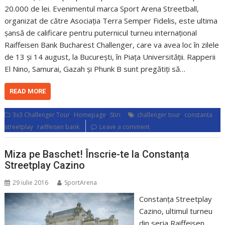
20.000 de lei. Evenimentul marca Sport Arena Streetball,
organizat de către Asociația Terra Semper Fidelis, este ultima
șansă de calificare pentru puternicul turneu internațional
Raiffeisen Bank Bucharest Challenger, care va avea loc în zilele
de 13 și 14 august, la București, în Piața Universității. Rapperii
El Nino, Samurai, Gazah și Phunk B sunt pregătiți să…
READ MORE
,
,
,
3x3 Challenger Tour
Homepage
Stiri
challenger tour
constanta
,
streetplay
raiffeisen bank
Leave a comment
Miza pe Baschet! Înscrie-te la Constanța
Streetplay Cazino
29 iulie 2016
SportArena
Constanța Streetplay
Cazino, ultimul turneu
din seria Raiffeisen