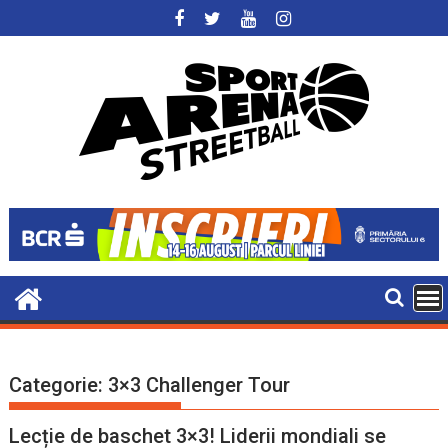
Skip
to
content
Categorie:
3×3 Challenger Tour
Lecție de baschet 3×3! Liderii mondiali se