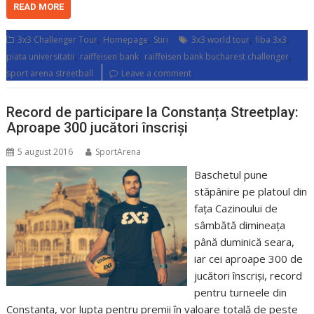
READ MORE
,
,
,
,
3x3 Challenger Tour
Homepage
Stiri
3x3 world tour
fiba 3x3
,
,
,
piata universitatii
raiffeisen bank
raiffeisen bank bucharest challenger
sport arena streetball
Leave a comment
Record de participare la Constanța Streetplay:
Aproape 300 jucători înscriși
5 august 2016
SportArena
Baschetul pune
stăpânire pe platoul din
fața Cazinoului de
sâmbătă dimineața
până duminică seara,
iar cei aproape 300 de
jucători înscriși, record
pentru turneele din
Constanța, vor lupta pentru premii în valoare totală de peste