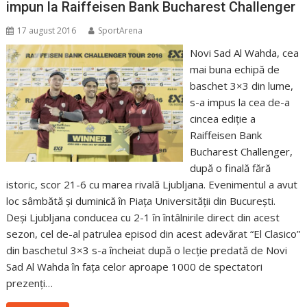
impun la Raiffeisen Bank Bucharest Challenger
17 august 2016
SportArena
Novi Sad Al Wahda, cea
mai buna echipă de
baschet 3×3 din lume,
s-a impus la cea de-a
cincea ediție a
Raiffeisen Bank
Bucharest Challenger,
după o finală fără
istoric, scor 21-6 cu marea rivală Ljubljana. Evenimentul a avut
loc sâmbătă și duminică în Piața Universității din București.
Deși Ljubljana conducea cu 2-1 în întâlnirile direct din acest
sezon, cel de-al patrulea episod din acest adevărat “El Clasico”
din baschetul 3×3 s-a încheiat după o lecție predată de Novi
Sad Al Wahda în fața celor aproape 1000 de spectatori
prezenți…