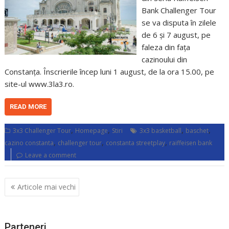
Bank Challenger Tour
se va disputa în zilele
de 6 și 7 august, pe
faleza din fața
cazinoului din
Constanța. Înscrierile încep luni 1 august, de la ora 15.00, pe
site-ul www.3la3.ro.
READ MORE
,
,
,
,
3x3 Challenger Tour
Homepage
Stiri
3x3 basketball
baschet
,
,
,
cazino constanta
challenger tour
constanta streetplay
raiffeisen bank
Leave a comment
Navigare
Articole mai vechi
în
articole
Parteneri