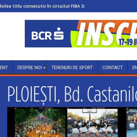
doilea titlu consecutiv în circuitul FIBA 3x3 Women’s Series
ENT
DESPRE NOI
TERENURI DE SPORT
CONTACT
E