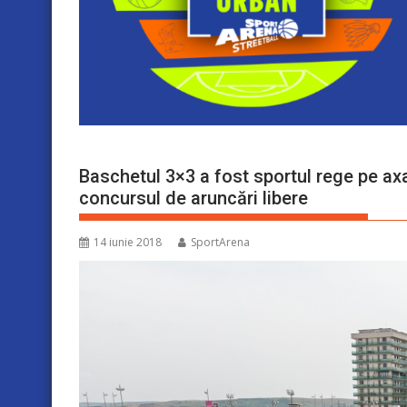
Baschetul 3×3 a fost sportul rege pe axa
concursul de aruncări libere
14 iunie 2018
SportArena