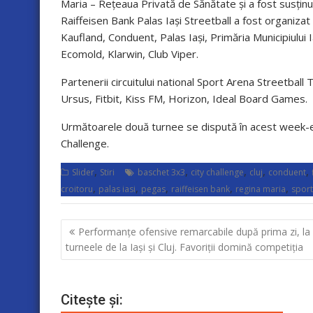
Maria – Rețeaua Privată de Sănătate și a fost susținu
Raiffeisen Bank Palas Iași Streetball a fost organizat d
Kaufland, Conduent, Palas Iași, Primăria Municipiului Ia
Ecomold, Klarwin, Club Viper.
Partenerii circuitului national Sport Arena Streetball
Ursus, Fitbit, Kiss FM, Horizon, Ideal Board Games.
Următoarele două turnee se dispută în acest week-end
Challenge.
,
,
,
,
,
Slider
Stiri
baschet 3x3
city challenge
cluj
conduent
,
,
,
,
,
croitoru
palas iasi
pegas
raiffeisen bank
regina maria
sport
Navigare
Performanțe ofensive remarcabile după prima zi, la
în
turneele de la Iași și Cluj. Favoriții domină competiția
articole
Citește și: