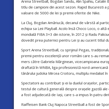
Arena Streetball, Bogdan Sandu, Alin Spahiu, Catalin Bord
titlu de campioni din acest sezon. Rapid Bucuresti a p
valoare de 5000 de lei și premii oferite de Nike.
La Cluj, Bogdan Amăriucăi, decanul de vârstă al partici
echipa sa Leii Playball. Acolo însă Choco Loco, o altă e
mondială FIBA 3×3 din istorie, în 2012 și Radu Palici
dovedit prea puternici pentru Lei și au cucerit titlul 
Sport Arena Streetball, cu sprijinul Pegas, tradiționa
premii pentru excelență unor români care s-au remarca
mers către Gabriela Mărginean, vicecampioana europ
draftată în WNBA, liga profesionistă nord-americană de
tânărului judoka Mircea Croitoru, multiplu medaliat în 
Spectatorii au contribuit și ei la duelul orașelor, part
testul de cultură generală despre orașele gazdă ale 
a fost adjudecată de Iași, care s-a impus în patru din
Raiffeisen Bank Cluj Napoca Streetball a fost de Sport