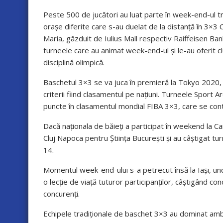
Peste 500 de jucători au luat parte în week-end-ul tr
orașe diferite care s-au duelat de la distanță în 3×3
Maria, găzduit de Iulius Mall respectiv Raiffeisen Ban
turneele care au animat week-end-ul și le-au oferit cl
disciplină olimpică.
Baschetul 3×3 se va juca în premieră la Tokyo 2020, a
criterii fiind clasamentul pe națiuni. Turneele Sport 
puncte în clasamentul mondial FIBA 3×3, care se contab
Dacă naționala de băieți a participat în weekend la Cam
Cluj Napoca pentru Știința București și au câștigat tu
14.
Momentul week-end-ului s-a petrecut însă la Iași, und
o lecție de viață tuturor participanților, câștigând co
concurenți.
Echipele tradiționale de baschet 3×3 au dominat ambe