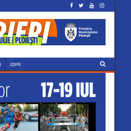
N
GDPR