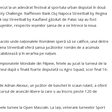
ecut la un adevărat festival al sportului urban disputat în două
 City Challenge. Raiffeisen Bank Cluj Napoca Streetball by Regina
k Iași Streetball by Kaufland găzduit de Palas Iași au fost
ujenilor, respectiv ieșenilor șansa de a se întrece la noua
colo unde naționalele României speră să se califice, unul dintre
Arena Streetball oferă șansa jucătorilor români de a acumula
ilizează și în ierarhia pe națiuni.
pionatele Mondiale din Filipine, fetele au jucat la turneul de la
rneul după o finală foarte disputată cu Agro Squad, scor final 16-
e Adrian Alexiuc, un jucător de baschet în scaun rulant, a oferit
ncursul de aruncări libere la care s-au înscris peste 120 de
le turnee la Open Masculin. La Iași, veteranii turneelor Sport