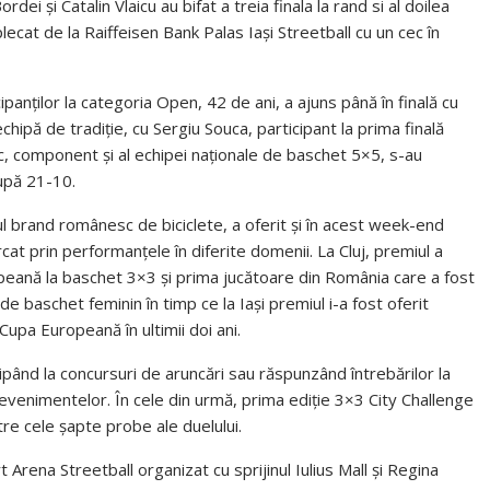
ei și Catalin Vlaicu au bifat a treia finala la rand si al doilea
lecat de la Raiffeisen Bank Palas Iași Streetball cu un cec în
panților la categoria Open, 42 de ani, a ajuns până în finală cu
chipă de tradiție, cu Sergiu Souca, participant la prima finală
uc, component și al echipei naționale de baschet 5×5, s-au
după 21-10.
lul brand românesc de biciclete, a oferit și în acest week-end
t prin performanțele în diferite domenii. La Cluj, premiul a
eană la baschet 3×3 și prima jucătoare din România care a fost
 baschet feminin în timp ce la Iași premiul i-a fost oferit
Cupa Europeană în ultimii doi ani.
icipând la concursuri de aruncări sau răspunzând întrebărilor la
evenimentelor. În cele din urmă, prima ediție 3×3 City Challenge
tre cele șapte probe ale duelului.
 Arena Streetball organizat cu sprijinul Iulius Mall și Regina