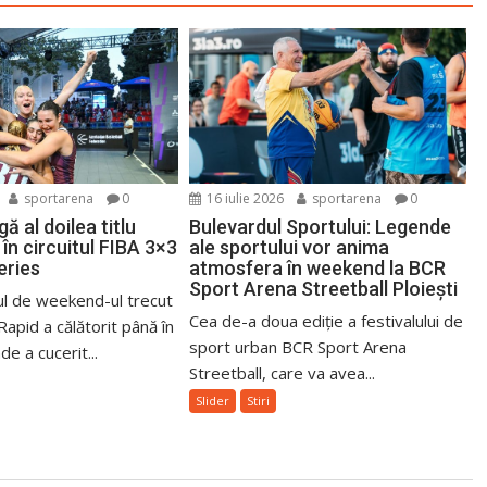
sportarena
0
16 iulie 2026
sportarena
0
ă al doilea titlu
Bulevardul Sportului: Legende
în circuitul FIBA 3×3
ale sportului vor anima
eries
atmosfera în weekend la BCR
Sport Arena Streetball Ploiești
l de weekend-ul trecut
Cea de-a doua ediție a festivalului de
Rapid a călătorit până în
sport urban BCR Sport Arena
e a cucerit...
Streetball, care va avea...
Slider
Stiri