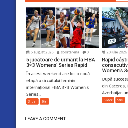
5 august 2026
sportarena
0
20 iulie 2026
5 jucătoare de urmărit la FIBA
Rapid câștig
3×3 Womens’ Series Rapid
consecutiv 
Women’s S
În acest weekend are loc o nouă
După succesu
etapă a circuitului feminin
din Caceres, 
internațional FIBA 3×3 Women’s
Azerbaijan und
Series...
Slider
Stiri
Slider
Stiri
LEAVE A COMMENT