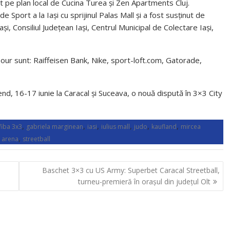
t pe plan local de Cucina Turea și Zen Apartments Cluj.
e Sport a la Iași cu sprijinul Palas Mall și a fost susținut de
și, Consiliul Județean Iași, Centrul Municipal de Colectare Iași,
 Tour sunt: Raiffeisen Bank, Nike, sport-loft.com, Gatorade,
, 16-17 iunie la Caracal și Suceava, o nouă dispută în 3×3 City
,
,
,
,
,
,
fiba 3x3
gabriela marginean
iasi
iulius mall
judo
kaufland
mircea
,
 arena
streetball
Baschet 3×3 cu US Army: Superbet Caracal Streetball,
turneu-premieră în orașul din județul Olt