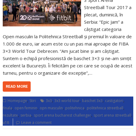
3 Sport Arena
Streetball Tour 2017 a
plecat, duminică, în
Serbia: “Epic Jam” a
câștigat categoria
Open masculin la Politehnica Streetball și premiul în valoare de
1.000 de euro, iar acum este cu un pas mai aproape de FIBA
3×3 World Tour Debrecen. “Am jucat bine și am câștigat.
Suntem o echipă profesionistă de baschet 3×3 și ne-am simțit
excelent la București. Îi felicităm pe cei care se ocupă de acest
turneu, pentru o organizare de excepție”,…
READ MORE
,
,
,
,
,
Homepage
Stiri
3x3
3x3 world tour
baschet 3x3
castigatori
,
,
,
,
,
finala
open feminin
opn masculin
politehnica
politehnica streetball
,
,
,
,
rezultate
serbia
sport arena bucharest challenger
sport arena streetball
u18
Leave a comment