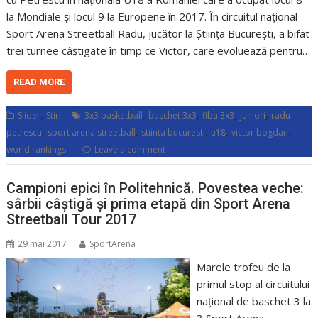
la Mondiale și locul 9 la Europene în 2017. În circuitul național
Sport Arena Streetball Radu, jucător la Știința București, a bifat
trei turnee câștigate în timp ce Victor, care evoluează pentru…
READ MORE
,
,
,
,
,
Slider
Stiri
3x3 basketball
baschet 3x3
fiba 3x3
juniori
radu
,
,
,
,
,
petrescu
sport arena streetball
stiinta bucuresti
u18
victor bogdan
world rankings
Leave a comment
Campioni epici în Politehnică. Povestea veche:
sârbii câștigă și prima etapă din Sport Arena
Streetball Tour 2017
29 mai 2017
SportArena
Marele trofeu de la
primul stop al circuitului
național de baschet 3 la