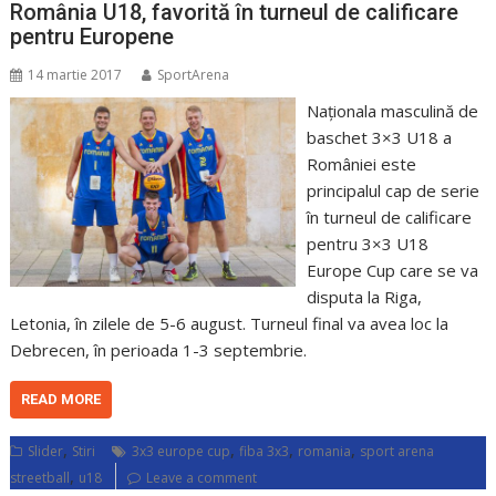
România U18, favorită în turneul de calificare
pentru Europene
14 martie 2017
SportArena
Naționala masculină de
baschet 3×3 U18 a
României este
principalul cap de serie
în turneul de calificare
pentru 3×3 U18
Europe Cup care se va
disputa la Riga,
Letonia, în zilele de 5-6 august. Turneul final va avea loc la
Debrecen, în perioada 1-3 septembrie.
READ MORE
,
,
,
,
Slider
Stiri
3x3 europe cup
fiba 3x3
romania
sport arena
,
streetball
u18
Leave a comment