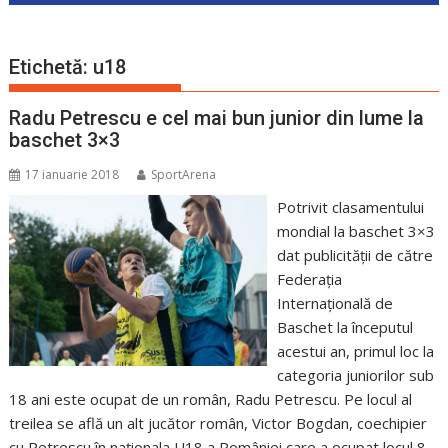
Etichetă:
u18
Radu Petrescu e cel mai bun junior din lume la
baschet 3×3
17 ianuarie 2018
SportArena
Potrivit clasamentului
mondial la baschet 3×3
dat publicității de către
Federația
Internațională de
Baschet la începutul
acestui an, primul loc la
categoria juniorilor sub
18 ani este ocupat de un român, Radu Petrescu. Pe locul al
treilea se află un alt jucător român, Victor Bogdan, coechipier
cu Petrescu în naționala U18 a României care a ocupat locul 8