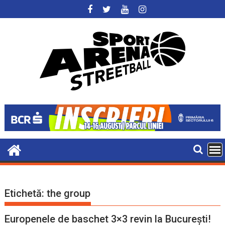
Skip
to
content
Etichetă:
the group
Europenele de baschet 3×3 revin la București!