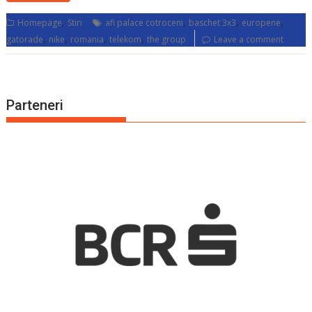
,
,
,
,
Homepage
Stiri
afi palace cotroceni
baschet 3x3
europene
,
,
,
,
gatorade
nike
romania
telekom
the group
Leave a comment
Parteneri