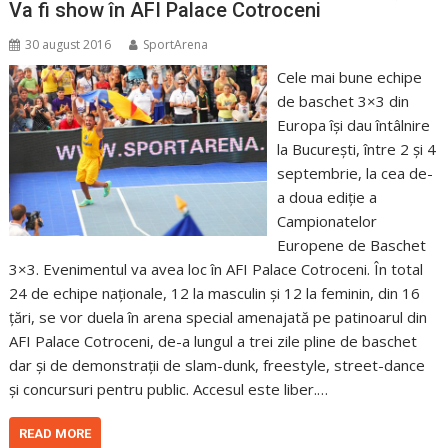
Va fi show în AFI Palace Cotroceni
30 august 2016
SportArena
Cele mai bune echipe
de baschet 3×3 din
Europa își dau întâlnire
la București, între 2 și 4
septembrie, la cea de-
a doua ediție a
Campionatelor
Europene de Baschet
3×3. Evenimentul va avea loc în AFI Palace Cotroceni. În total
24 de echipe naționale, 12 la masculin și 12 la feminin, din 16
țări, se vor duela în arena special amenajată pe patinoarul din
AFI Palace Cotroceni, de-a lungul a trei zile pline de baschet
dar și de demonstrații de slam-dunk, freestyle, street-dance
și concursuri pentru public. Accesul este liber.…
READ MORE