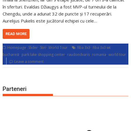
în sferturi. Evaldas Džiaugys a fost MVP-ul turneului de la
Chengdu, unde a adunat 32 de puncte și 17 recuperări.
Aurelijus Pukelis este jucătorul echipei cu cele…
READ MORE
,
,
,
,
Homepage
Slider
Stiri
World Tour
fiba 3x3
fiba 3x3 wt
,
,
,
,
bucharest
park lake shopping center
raudondvaris
romania
world tour
Leave a comment
Parteneri