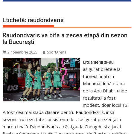
Etichetă:
raudondvaris
Raudondvaris va bifa a zecea etapă din sezon
la București
2 noiembrie 2025
SportArena
Lituanienii și-au
asigurat biletele la
turneul final din
Manama după etapa
de la Abu Dhabi, unde
rezultatul a fost
modest, doar locul 13.
A fost cea mai slabă clasare pentru Raudondvaris, însă
sezonul cu rezultate consistente le-a asigurat prezența la
marea finală. Raudondvaris a câștigat la Chengdu și a jucat
finala la Shenzhen, iar din 9 etape jucate, de 7 ori s-a calificat