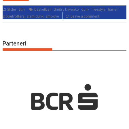
,
,
,
,
,
Slider
Stiri
basketball
dmitry krivenko
dunk
freestyle
harlem
,
,
globetrotters
slam dunk
smoove
Leave a comment
Parteneri