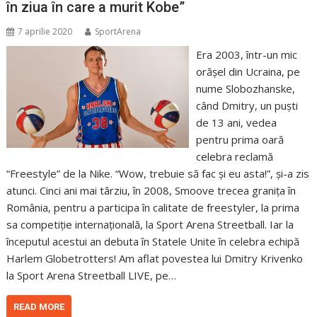
în ziua în care a murit Kobe”
7 aprilie 2020
SportArena
Era 2003, într-un mic
orășel din Ucraina, pe
nume Slobozhanske,
când Dmitry, un puști
de 13 ani, vedea
pentru prima oară
celebra reclamă
“Freestyle” de la Nike. “Wow, trebuie să fac și eu asta!”, și-a zis
atunci. Cinci ani mai târziu, în 2008, Smoove trecea granița în
România, pentru a participa în calitate de freestyler, la prima
sa competiție internațională, la Sport Arena Streetball. Iar la
începutul acestui an debuta în Statele Unite în celebra echipă
Harlem Globetrotters! Am aflat povestea lui Dmitry Krivenko
la Sport Arena Streetball LIVE, pe…
READ MORE