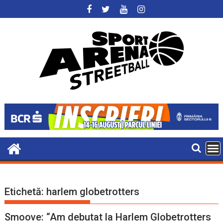
Skip
to
content
Etichetă:
harlem globetrotters
Smoove: “Am debutat la Harlem Globetrotters