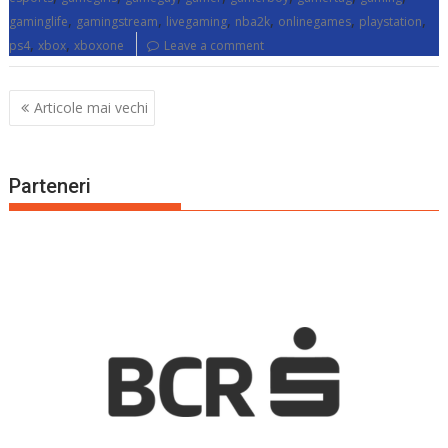
,
,
,
,
,
,
gaminglife
gamingstream
livegaming
nba2k
onlinegames
playstation
,
,
ps4
xbox
xboxone
Leave a comment
Navigare
Articole mai vechi
în
articole
Parteneri