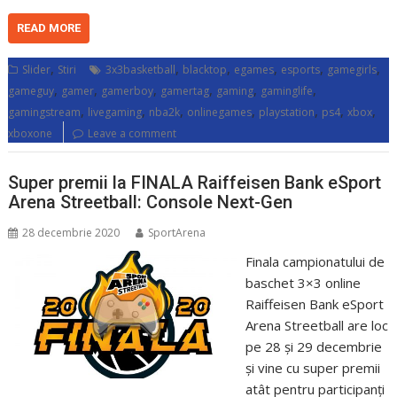
READ MORE
,
,
,
,
,
,
Slider
Stiri
3x3basketball
blacktop
egames
esports
gamegirls
,
,
,
,
,
,
gameguy
gamer
gamerboy
gamertag
gaming
gaminglife
,
,
,
,
,
,
,
gamingstream
livegaming
nba2k
onlinegames
playstation
ps4
xbox
xboxone
Leave a comment
Super premii la FINALA Raiffeisen Bank eSport
Arena Streetball: Console Next-Gen
28 decembrie 2020
SportArena
Finala campionatului de
baschet 3×3 online
Raiffeisen Bank eSport
Arena Streetball are loc
pe 28 și 29 decembrie
și vine cu super premii
atât pentru participanți