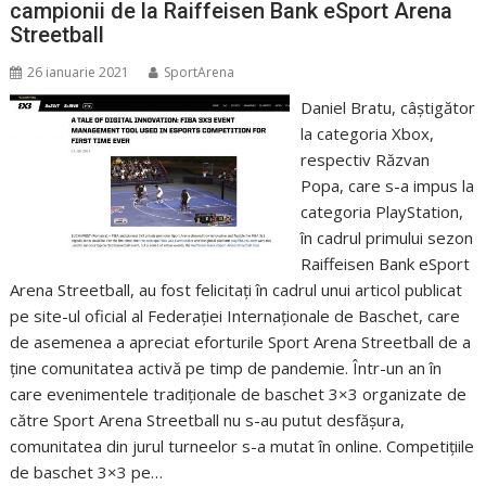
campionii de la Raiffeisen Bank eSport Arena
Streetball
26 ianuarie 2021
SportArena
Daniel Bratu, câștigător
la categoria Xbox,
respectiv Răzvan
Popa, care s-a impus la
categoria PlayStation,
în cadrul primului sezon
Raiffeisen Bank eSport
Arena Streetball, au fost felicitați în cadrul unui articol publicat
pe site-ul oficial al Federației Internaționale de Baschet, care
de asemenea a apreciat eforturile Sport Arena Streetball de a
ține comunitatea activă pe timp de pandemie. Într-un an în
care evenimentele tradiționale de baschet 3×3 organizate de
către Sport Arena Streetball nu s-au putut desfășura,
comunitatea din jurul turneelor s-a mutat în online. Competițiile
de baschet 3×3 pe…