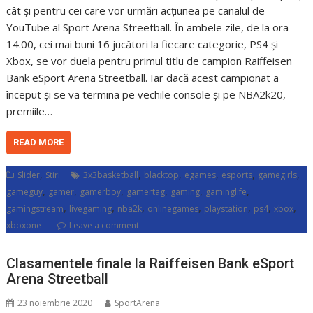
cât și pentru cei care vor urmări acțiunea pe canalul de
YouTube al Sport Arena Streetball. În ambele zile, de la ora
14.00, cei mai buni 16 jucători la fiecare categorie, PS4 și
Xbox, se vor duela pentru primul titlu de campion Raiffeisen
Bank eSport Arena Streetball. Iar dacă acest campionat a
început și se va termina pe vechile console și pe NBA2k20,
premiile…
READ MORE
,
,
,
,
,
,
Slider
Stiri
3x3basketball
blacktop
egames
esports
gamegirls
,
,
,
,
,
,
gameguy
gamer
gamerboy
gamertag
gaming
gaminglife
,
,
,
,
,
,
,
gamingstream
livegaming
nba2k
onlinegames
playstation
ps4
xbox
xboxone
Leave a comment
Clasamentele finale la Raiffeisen Bank eSport
Arena Streetball
23 noiembrie 2020
SportArena