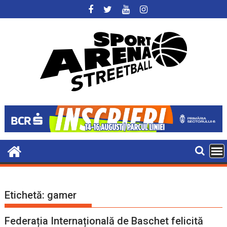
Skip
to
content
Etichetă:
gamer
Federația Internațională de Baschet felicită