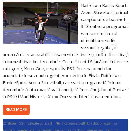
Raiffeisen Bank eSport
Arena Streetball, primul
campionat de baschet
3×3 online a programat
weekend-ul trecut
ultimul turneu din
sezonul regulat, în
urma căruia s-au stabilit clasamentele finale și jucătorii calificați
la turneul final din decembrie. Cei mai buni 16 jucători la fiecare
categorie, Xbox One, respectiv PS4, în urma punctelor
acumulate în sezonul regulat, vor evolua în Finala Raiffeisen
Bank eSport Arena Streetball, care va fi programată în luna
decembrie (data exactă va fi anunțată în curând). Ionuț Pantazi
la PS4 și Vlad Nistor la Xbox One sunt liderii clasamentelor…
READ MORE
,
,
,
,
,
Slider
Stiri
Uncategorized
3x3basketball
blacktop
egames
,
,
,
,
,
,
,
esports
gamegirls
gameguy
gamer
gamerboy
gamertag
gaming