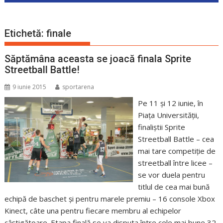
Etichetă:
finale
Săptămâna aceasta se joacă finala Sprite
Streetball Battle!
9 iunie 2015
sportarena
Pe 11 și 12 iunie, în
Piața Universității,
finaliștii Sprite
Streetball Battle – cea
mai tare competiție de
streetball între licee –
se vor duela pentru
titlul de cea mai bună
echipă de baschet și pentru marele premiu – 16 console Xbox
Kinect, câte una pentru fiecare membru al echipelor
câștigătoare. Etapa finală se va disputa între cele mai bune 32