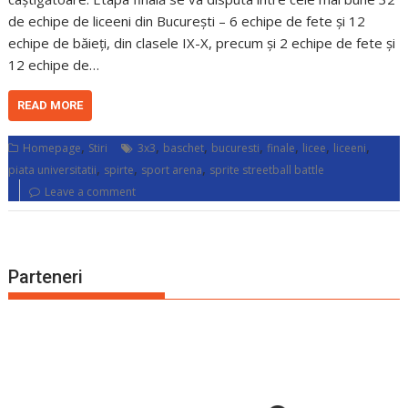
de echipe de liceeni din București – 6 echipe de fete și 12
echipe de băieți, din clasele IX-X, precum și 2 echipe de fete și
12 echipe de…
READ MORE
,
,
,
,
,
,
,
Homepage
Stiri
3x3
baschet
bucuresti
finale
licee
liceeni
,
,
,
piata universitatii
spirte
sport arena
sprite streetball battle
Leave a comment
Parteneri