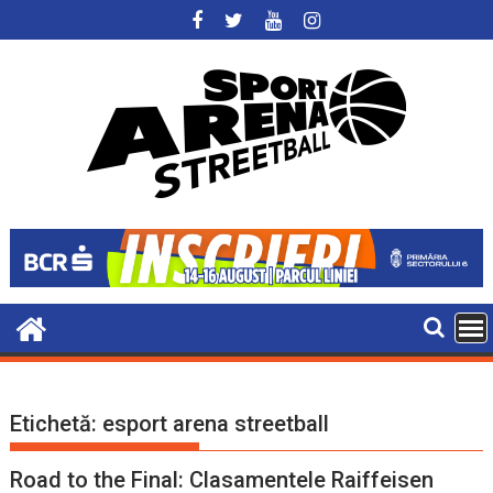
Skip
to
content
Etichetă:
esport arena streetball
Road to the Final: Clasamentele Raiffeisen