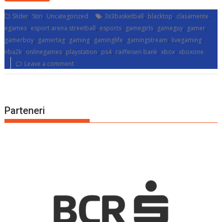
,
,
,
,
,
Slider
Stiri
Uncategorized
3x3basketball
blacktop
clasamente
,
,
,
,
,
,
egames
esport arena streetball
esports
gamegirls
gameguy
gamer
,
,
,
,
,
,
gamerboy
gamertag
gaming
gaminglife
gamingstream
livegaming
,
,
,
,
,
,
nba2k
onlinegames
playstation
ps4
raiffeisen bank
xbox
xboxone
Leave a comment
Parteneri