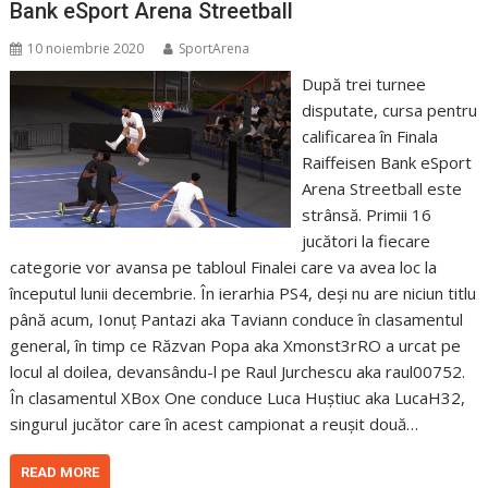
Bank eSport Arena Streetball
10 noiembrie 2020
SportArena
După trei turnee
disputate, cursa pentru
calificarea în Finala
Raiffeisen Bank eSport
Arena Streetball este
strânsă. Primii 16
jucători la fiecare
categorie vor avansa pe tabloul Finalei care va avea loc la
începutul lunii decembrie. În ierarhia PS4, deși nu are niciun titlu
până acum, Ionuț Pantazi aka Taviann conduce în clasamentul
general, în timp ce Răzvan Popa aka Xmonst3rRO a urcat pe
locul al doilea, devansându-l pe Raul Jurchescu aka raul00752.
În clasamentul XBox One conduce Luca Huștiuc aka LucaH32,
singurul jucător care în acest campionat a reușit două…
READ MORE