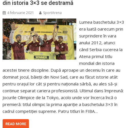
din istoria 3×3 se destramă
4 februarie 2021
SportArena
Lumea baschetului 3×3
era luată oarecum prin
surprindere în vara
anului 2012, atunci
când Serbia cucerea la
Atena primul titlu
mondial din istoria
acestei tinere discipline. După aproape un deceniu în care au
dominat jocul, băieții din Novi Sad, care au făcut istorie atât
pentru orașul lor cât și pentru naționala sârbă, au ales să-și
continue separat cariera profesionistă. Ultimul dans împreună:
Jocurile Olimpice de la Tokyo, acolo unde vor încerca încă o
premieră: titlul olimpic la prima apariție a baschetului 3×3 în
cadrul competiției supreme. Patru titluri în FIBA…
READ MORE