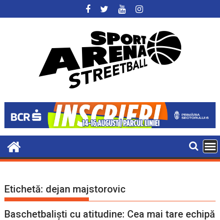
Skip
to
content
Etichetă:
dejan majstorovic
Baschetbaliști cu atitudine: Cea mai tare echipă