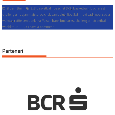
,
,
,
,
Slider
Stiri
3x3 basketball
baschet 3x3
basketball
bucharest
,
,
,
,
,
challenger
dejan majstorovic
dusan bulut
fiba 3x3
novi sad
novi sad al
,
,
,
,
wahda
raiffeisen bank
raiffeisen bank bucharest challenger
streetball
world tour
Leave a comment
Parteneri