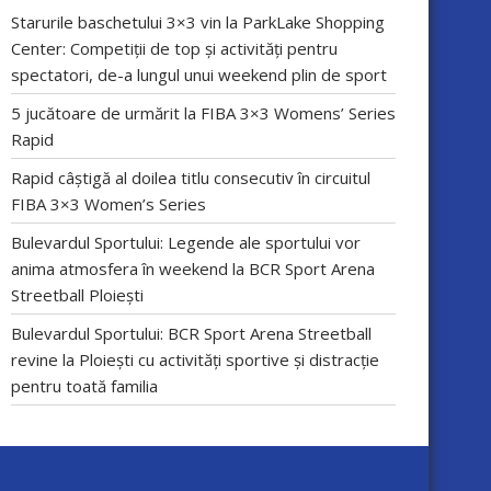
Starurile baschetului 3×3 vin la ParkLake Shopping
Center: Competiții de top și activități pentru
spectatori, de-a lungul unui weekend plin de sport
5 jucătoare de urmărit la FIBA 3×3 Womens’ Series
Rapid
Rapid câștigă al doilea titlu consecutiv în circuitul
FIBA 3×3 Women’s Series
Bulevardul Sportului: Legende ale sportului vor
anima atmosfera în weekend la BCR Sport Arena
Streetball Ploiești
Bulevardul Sportului: BCR Sport Arena Streetball
revine la Ploiești cu activități sportive și distracție
pentru toată familia