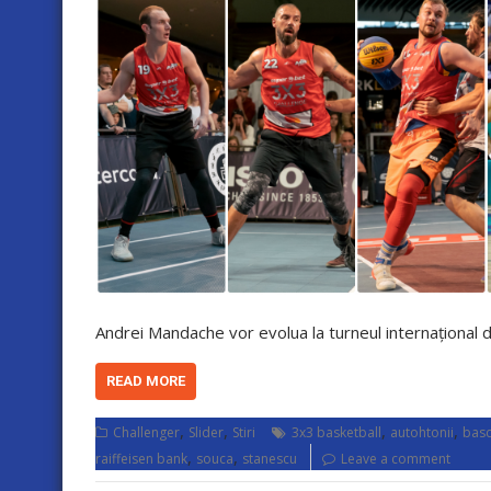
Andrei Mandache vor evolua la turneul internațional 
READ MORE
,
,
,
,
Challenger
Slider
Stiri
3x3 basketball
autohtonii
basc
,
,
raiffeisen bank
souca
stanescu
Leave a comment