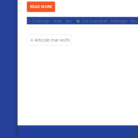
READ MORE
,
,
,
,
Challenger
Slider
Stiri
3x3 basketball
challenger
fiba
Navigare
Articole mai vechi
în
articole