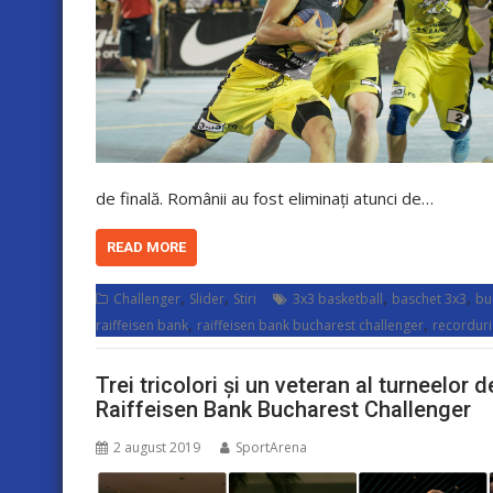
de finală. Românii au fost eliminați atunci de…
READ MORE
,
,
,
,
Challenger
Slider
Stiri
3x3 basketball
baschet 3x3
bu
,
,
raiffeisen bank
raiffeisen bank bucharest challenger
recorduri
Trei tricolori și un veteran al turneelo
Raiffeisen Bank Bucharest Challenger
2 august 2019
SportArena