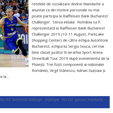
retelele de socializare Andrei Mandache a
anuntat ca din motive personale nu mai
poate participa la Raiffeisen Bank Bucharest
Challenger. Stirea initiala: România va fi
reprezentată la Raiffeisen Bank Bucharest
Challenger 2019 (10-11 August, ParkLake
Shopping Center) de către echipa Autohtonii
Bucharest, echipa lui Sergiu Souca, cel mai
bine clasat jucător în ierarhia Sport Arena
Streetball Tour 2019 după evenimentul de la
Ploiești. Trei foști componenți ai naționalei
României, Virgil Stănescu, Adrian Guțoaia și
de la…
,
,
,
,
,
,
het 3x3
bucharest challenger
challenger
fiba 3x3
gutoaia
mandache