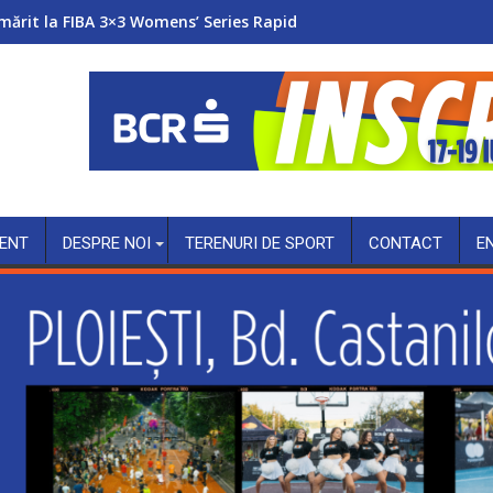
mărit la FIBA 3×3 Womens’ Series Rapid
ENT
DESPRE NOI
TERENURI DE SPORT
CONTACT
E