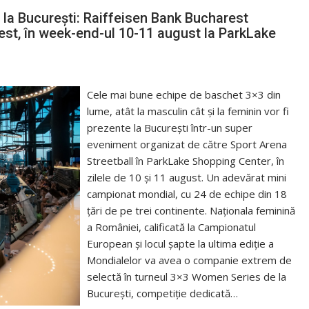
la București: Raiffeisen Bank Bucharest
st, în week-end-ul 10-11 august la ParkLake
Cele mai bune echipe de baschet 3×3 din
lume, atât la masculin cât și la feminin vor fi
prezente la București într-un super
eveniment organizat de către Sport Arena
Streetball în ParkLake Shopping Center, în
zilele de 10 și 11 august. Un adevărat mini
campionat mondial, cu 24 de echipe din 18
țări de pe trei continente. Naționala feminină
a României, calificată la Campionatul
European și locul șapte la ultima ediție a
Mondialelor va avea o companie extrem de
selectă în turneul 3×3 Women Series de la
București, competiție dedicată…