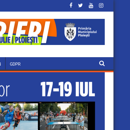
N
GDPR