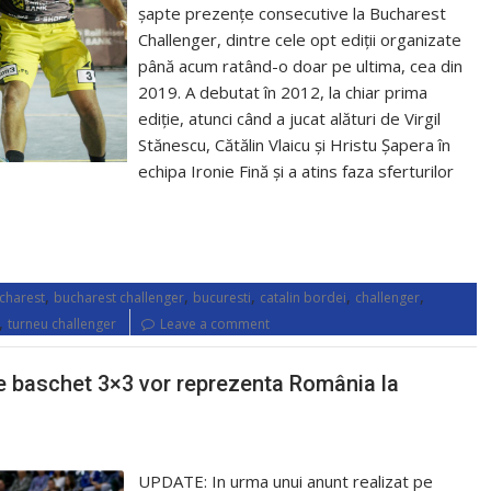
șapte prezențe consecutive la Bucharest
Challenger, dintre cele opt ediții organizate
până acum ratând-o doar pe ultima, cea din
2019. A debutat în 2012, la chiar prima
ediție, atunci când a jucat alături de Virgil
Stănescu, Cătălin Vlaicu și Hristu Șapera în
echipa Ironie Fină și a atins faza sferturilor
,
,
,
,
,
charest
bucharest challenger
bucuresti
catalin bordei
challenger
,
turneu challenger
Leave a comment
r de baschet 3×3 vor reprezenta România la
UPDATE: In urma unui anunt realizat pe