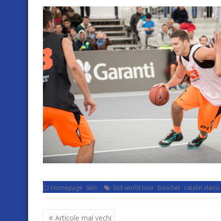
,
,
,
Homepage
Stiri
3x3 world tour
baschet
catalin vlaicu
Navigare
Articole mai vechi