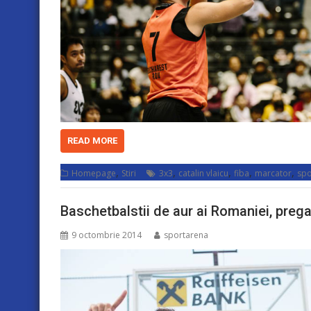
READ MORE
,
,
,
,
,
Homepage
Stiri
3x3
catalin vlaicu
fiba
marcator
spo
Baschetbalstii de aur ai Romaniei, prega
9 octombrie 2014
sportarena