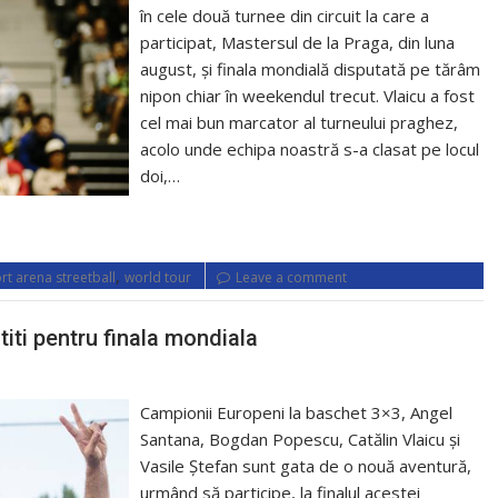
în cele două turnee din circuit la care a
participat, Mastersul de la Praga, din luna
august, și finala mondială disputată pe tărâm
nipon chiar în weekendul trecut. Vlaicu a fost
cel mai bun marcator al turneului praghez,
acolo unde echipa noastră s-a clasat pe locul
doi,…
,
rt arena streetball
world tour
Leave a comment
titi pentru finala mondiala
Campionii Europeni la baschet 3×3, Angel
Santana, Bogdan Popescu, Catălin Vlaicu și
Vasile Ștefan sunt gata de o nouă aventură,
urmând să participe, la finalul acestei