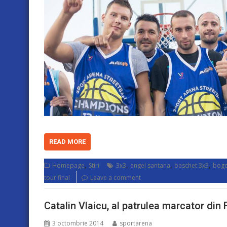
READ MORE
,
,
,
,
Homepage
Stiri
3x3
angel santana
baschet 3x3
bogd
tour final
Leave a comment
Catalin Vlaicu, al patrulea marcator di
3 octombrie 2014
sportarena