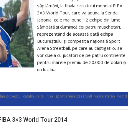
săptămâni, la finala circuitului mondial FIBA
3×3 World Tour, care va aduna la Sendai,
Japonia, cele mai bune 12 echipe din lume.
Sâmbătă și duminică cei patru muschetari,
reprezentând de această dată echipa
Bucureștiului și competiția națională Sport
Arena Streetball, pe care au câștigat-o, se
vor duela cu jucători de pe patru continente
pentru marele premiu de 20.000 de dolari și
un loc la…
,
,
,
,
,
an popescu
catalin vlaicu
fiba
sport arena streetball
vasile stefan
world
n FIBA 3×3 World Tour 2014