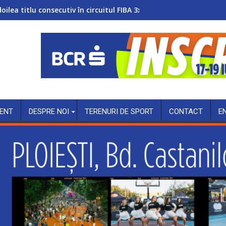
doilea titlu consecutiv în circuitul FIBA 3x3 Women’s Series
ENT
DESPRE NOI
TERENURI DE SPORT
CONTACT
E