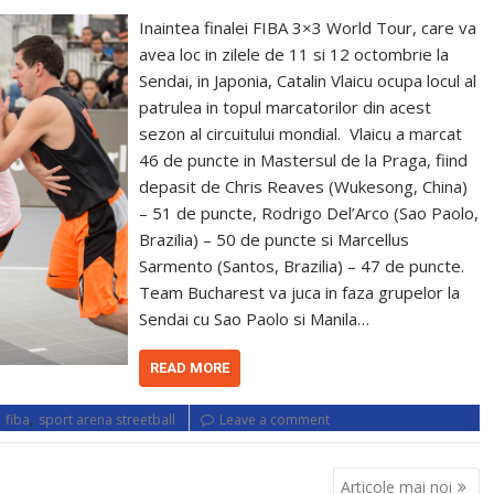
Inaintea finalei FIBA 3×3 World Tour, care va
avea loc in zilele de 11 si 12 octombrie la
Sendai, in Japonia, Catalin Vlaicu ocupa locul al
patrulea in topul marcatorilor din acest
sezon al circuitului mondial. Vlaicu a marcat
46 de puncte in Mastersul de la Praga, fiind
depasit de Chris Reaves (Wukesong, China)
– 51 de puncte, Rodrigo Del’Arco (Sao Paolo,
Brazilia) – 50 de puncte si Marcellus
Sarmento (Santos, Brazilia) – 47 de puncte.
Team Bucharest va juca in faza grupelor la
Sendai cu Sao Paolo si Manila…
READ MORE
,
,
fiba
sport arena streetball
Leave a comment
Articole mai noi