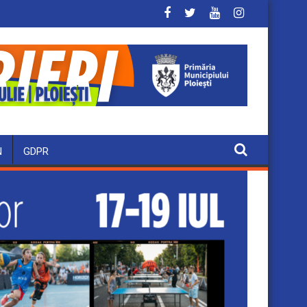
N
GDPR