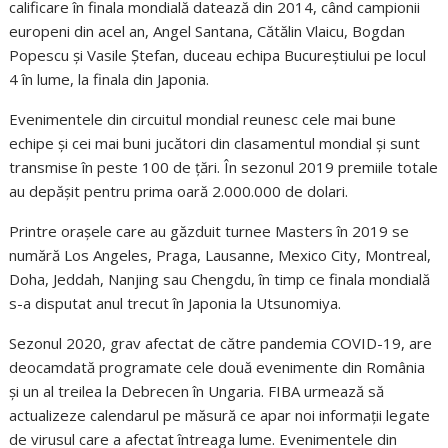
calificare în finala mondială datează din 2014, când campionii
europeni din acel an, Angel Santana, Cătălin Vlaicu, Bogdan
Popescu și Vasile Ștefan, duceau echipa Bucureștiului pe locul
4 în lume, la finala din Japonia.
Evenimentele din circuitul mondial reunesc cele mai bune
echipe și cei mai buni jucători din clasamentul mondial și sunt
transmise în peste 100 de țări. În sezonul 2019 premiile totale
au depășit pentru prima oară 2.000.000 de dolari.
Printre orașele care au găzduit turnee Masters în 2019 se
numără Los Angeles, Praga, Lausanne, Mexico City, Montreal,
Doha, Jeddah, Nanjing sau Chengdu, în timp ce finala mondială
s-a disputat anul trecut în Japonia la Utsunomiya.
Sezonul 2020, grav afectat de către pandemia COVID-19, are
deocamdată programate cele două evenimente din România
și un al treilea la Debrecen în Ungaria. FIBA urmează să
actualizeze calendarul pe măsură ce apar noi informații legate
de virusul care a afectat întreaga lume. Evenimentele din