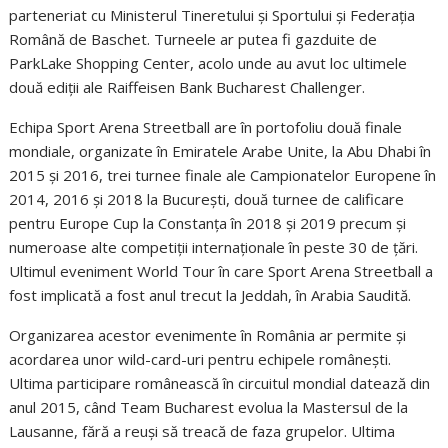
parteneriat cu Ministerul Tineretului și Sportului și Federația
Română de Baschet. Turneele ar putea fi gazduite de
ParkLake Shopping Center, acolo unde au avut loc ultimele
două ediții ale Raiffeisen Bank Bucharest Challenger.
Echipa Sport Arena Streetball are în portofoliu două finale
mondiale, organizate în Emiratele Arabe Unite, la Abu Dhabi în
2015 și 2016, trei turnee finale ale Campionatelor Europene în
2014, 2016 și 2018 la București, două turnee de calificare
pentru Europe Cup la Constanța în 2018 și 2019 precum și
numeroase alte competiții internaționale în peste 30 de țări.
Ultimul eveniment World Tour în care Sport Arena Streetball a
fost implicată a fost anul trecut la Jeddah, în Arabia Saudită.
Organizarea acestor evenimente în România ar permite și
acordarea unor wild-card-uri pentru echipele românești.
Ultima participare românească în circuitul mondial datează din
anul 2015, când Team Bucharest evolua la Mastersul de la
Lausanne, fără a reuși să treacă de faza grupelor. Ultima