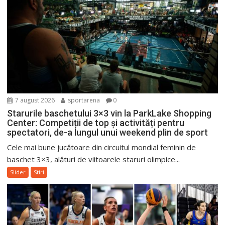
7 august 2026
sportarena
0
Starurile baschetului 3×3 vin la ParkLake Shopping
Center: Competiții de top și activități pentru
spectatori, de-a lungul unui weekend plin de sport
Cele mai bune jucătoare din circuitul mondial feminin de
baschet 3×3, alături de viitoarele staruri olimpice...
Slider
Stiri