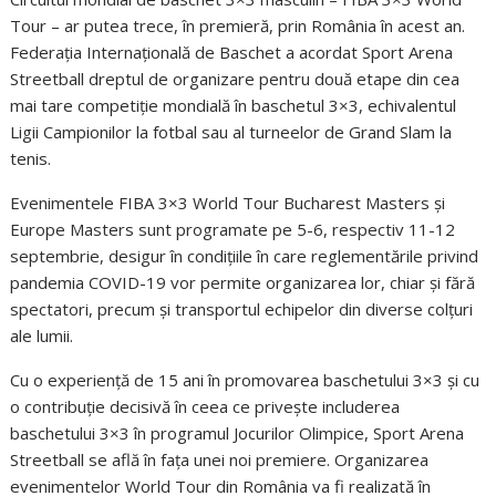
Tour – ar putea trece, în premieră, prin România în acest an.
Federația Internațională de Baschet a acordat Sport Arena
Streetball dreptul de organizare pentru două etape din cea
mai tare competiție mondială în baschetul 3×3, echivalentul
Ligii Campionilor la fotbal sau al turneelor de Grand Slam la
tenis.
Evenimentele FIBA 3×3 World Tour Bucharest Masters și
Europe Masters sunt programate pe 5-6, respectiv 11-12
septembrie, desigur în condițiile în care reglementările privind
pandemia COVID-19 vor permite organizarea lor, chiar și fără
spectatori, precum și transportul echipelor din diverse colțuri
ale lumii.
Cu o experiență de 15 ani în promovarea baschetului 3×3 și cu
o contribuție decisivă în ceea ce privește includerea
baschetului 3×3 în programul Jocurilor Olimpice, Sport Arena
Streetball se află în fața unei noi premiere. Organizarea
evenimentelor World Tour din România va fi realizată în