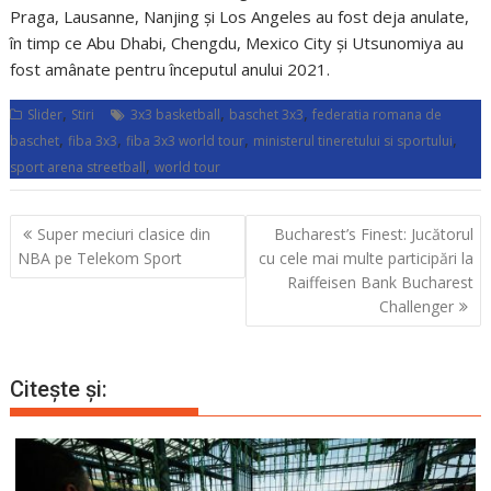
Praga, Lausanne, Nanjing și Los Angeles au fost deja anulate,
în timp ce Abu Dhabi, Chengdu, Mexico City și Utsunomiya au
fost amânate pentru începutul anului 2021.
,
,
,
Slider
Stiri
3x3 basketball
baschet 3x3
federatia romana de
,
,
,
,
baschet
fiba 3x3
fiba 3x3 world tour
ministerul tineretului si sportului
,
sport arena streetball
world tour
Navigare
Super meciuri clasice din
Bucharest’s Finest: Jucătorul
în
NBA pe Telekom Sport
cu cele mai multe participări la
articole
Raiffeisen Bank Bucharest
Challenger
Citește și: