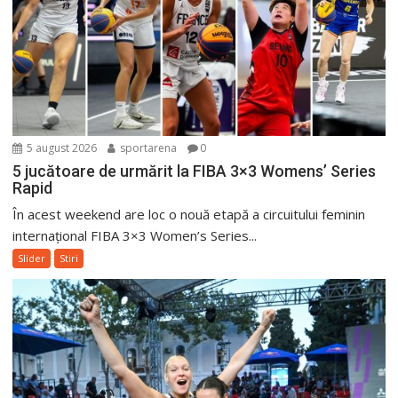
5 august 2026
sportarena
0
5 jucătoare de urmărit la FIBA 3×3 Womens’ Series
Rapid
În acest weekend are loc o nouă etapă a circuitului feminin
internațional FIBA 3×3 Women’s Series...
Slider
Stiri