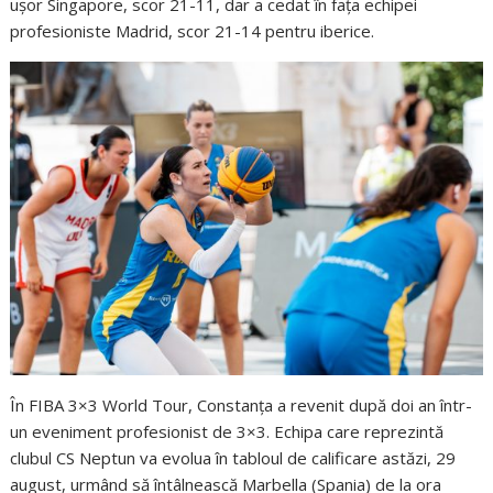
ușor Singapore, scor 21-11, dar a cedat în fața echipei
profesioniste Madrid, scor 21-14 pentru iberice.
În FIBA 3×3 World Tour, Constanța a revenit după doi an într-
un eveniment profesionist de 3×3. Echipa care reprezintă
clubul CS Neptun va evolua în tabloul de calificare astăzi, 29
august, urmând să întâlnească Marbella (Spania) de la ora