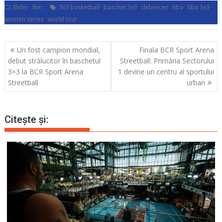
,
,
,
,
,
,
Slider
Stiri
3x3 basketball
baschet 3x3
debrecen
fiba
fiba 3x3
,
women series
world tour
Navigare
Un fost campion mondial,
Finala BCR Sport Arena
în
debut strălucitor în baschetul
Streetball: Primăria Sectorului
articole
3×3 la BCR Sport Arena
1 devine un centru al sportului
Streetball
urban
Citește și: