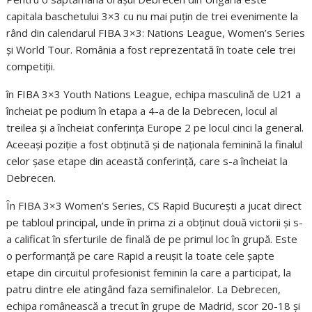
capitala baschetului 3×3 cu nu mai puțin de trei evenimente la
rând din calendarul FIBA 3×3: Nations League, Women’s Series
și World Tour. România a fost reprezentată în toate cele trei
competiții.
în FIBA 3×3 Youth Nations League, echipa masculină de U21 a
încheiat pe podium în etapa a 4-a de la Debrecen, locul al
treilea și a încheiat conferința Europe 2 pe locul cinci la general.
Aceeași poziție a fost obținută și de naționala feminină la finalul
celor șase etape din această conferință, care s-a încheiat la
Debrecen.
În FIBA 3×3 Women’s Series, CS Rapid București a jucat direct
pe tabloul principal, unde în prima zi a obținut două victorii și s-
a calificat în sferturile de finală de pe primul loc în grupă. Este
o performanță pe care Rapid a reușit la toate cele șapte
etape din circuitul profesionist feminin la care a participat, la
patru dintre ele atingând faza semifinalelor. La Debrecen,
echipa românească a trecut în grupe de Madrid, scor 20-18 și