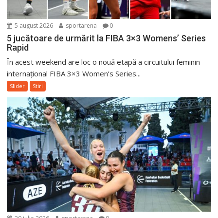
5 august 2026
sportarena
0
5 jucătoare de urmărit la FIBA 3×3 Womens’ Series
Rapid
În acest weekend are loc o nouă etapă a circuitului feminin
internațional FIBA 3×3 Women’s Series...
Slider
Stiri