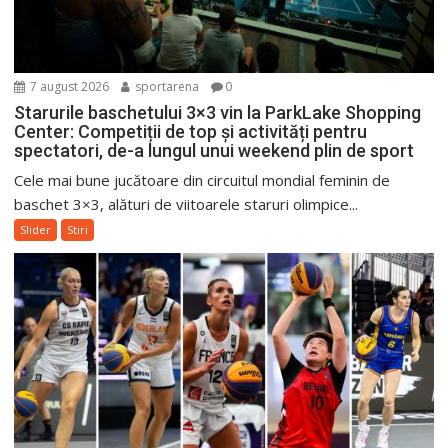
7 august 2026
sportarena
0
Starurile baschetului 3×3 vin la ParkLake Shopping
Center: Competiții de top și activități pentru
spectatori, de-a lungul unui weekend plin de sport
Cele mai bune jucătoare din circuitul mondial feminin de
baschet 3×3, alături de viitoarele staruri olimpice...
Slider
Stiri