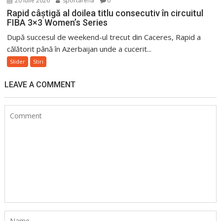
20 iulie 2026
sportarena
0
Rapid câștigă al doilea titlu consecutiv în circuitul
FIBA 3×3 Women’s Series
După succesul de weekend-ul trecut din Caceres, Rapid a
călătorit până în Azerbaijan unde a cucerit...
Slider
Stiri
LEAVE A COMMENT