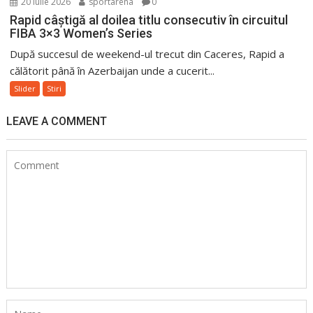
20 iulie 2026
sportarena
0
Rapid câștigă al doilea titlu consecutiv în circuitul
FIBA 3×3 Women’s Series
După succesul de weekend-ul trecut din Caceres, Rapid a
călătorit până în Azerbaijan unde a cucerit...
Slider
Stiri
LEAVE A COMMENT