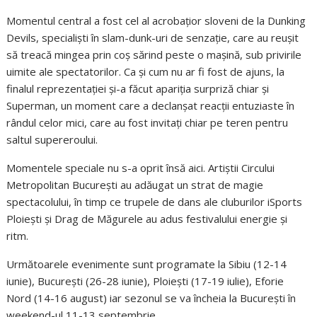
Momentul central a fost cel al acrobațior sloveni de la Dunking
Devils, specialiști în slam-dunk-uri de senzație, care au reușit
să treacă mingea prin coș sărind peste o mașină, sub privirile
uimite ale spectatorilor. Ca și cum nu ar fi fost de ajuns, la
finalul reprezentației și-a făcut apariția surpriză chiar și
Superman, un moment care a declanșat reacții entuziaste în
rândul celor mici, care au fost invitați chiar pe teren pentru
saltul supereroului.
Momentele speciale nu s-a oprit însă aici. Artiștii Circului
Metropolitan București au adăugat un strat de magie
spectacolului, în timp ce trupele de dans ale cluburilor iSports
Ploiești și Drag de Măgurele au adus festivalului energie și
ritm.
Următoarele evenimente sunt programate la Sibiu (12-14
iunie), București (26-28 iunie), Ploiești (17-19 iulie), Eforie
Nord (14-16 august) iar sezonul se va încheia la București în
weekend-ul 11-13 septembrie.