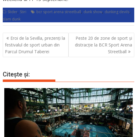
,
,
,
,
Slider
Stiri
bcr sport arena streetball
dunk show
dunking devils
slam dunk
Navigare
Eroi de la Sevilla, prezenți la
Peste 20 de zone de sport și
în
festivalul de sport urban din
distracție la BCR Sport Arena
articole
Parcul Drumul Taberei
Streetball
Citește și: