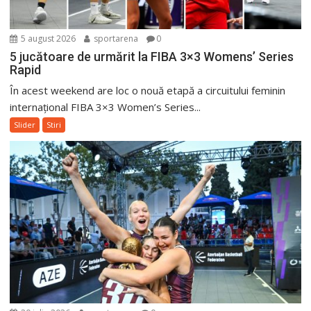
5 august 2026
sportarena
0
5 jucătoare de urmărit la FIBA 3×3 Womens’ Series
Rapid
În acest weekend are loc o nouă etapă a circuitului feminin
internațional FIBA 3×3 Women’s Series...
Slider
Stiri