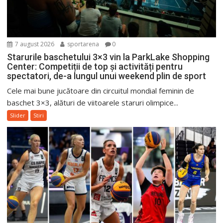
7 august 2026
sportarena
0
Starurile baschetului 3×3 vin la ParkLake Shopping
Center: Competiții de top și activități pentru
spectatori, de-a lungul unui weekend plin de sport
Cele mai bune jucătoare din circuitul mondial feminin de
baschet 3×3, alături de viitoarele staruri olimpice...
Slider
Stiri