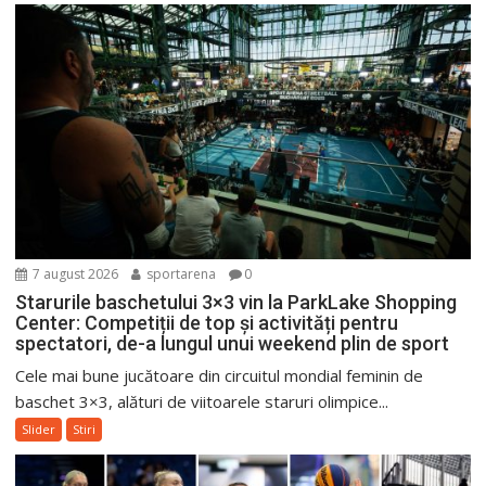
7 august 2026
sportarena
0
Starurile baschetului 3×3 vin la ParkLake Shopping
Center: Competiții de top și activități pentru
spectatori, de-a lungul unui weekend plin de sport
Cele mai bune jucătoare din circuitul mondial feminin de
baschet 3×3, alături de viitoarele staruri olimpice...
Slider
Stiri