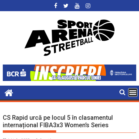
Skip
to
content
CS Rapid urcă pe locul 5 în clasamentul
internațional FIBA3x3 Women’s Series