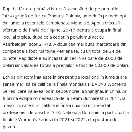
Rapid a făcut o primă zi istorică, avansând de pe primul loc
într-o grupă de foc cu Franța și Polonia, ambele în primele opt
din lume la recentele Campionate Mondiale. Apoi a trecut în
sferturile de finală de Filipine, 20-17 pentru a ocupa în final
locul al treilea, după ce a cedat în penultimul act cu
Azerbaidjan, scor 21-18. A doua cea mai bună marcatoare din
competiție a fost Martyna Petrenaite, cu un total de 34 de
puncte. Rapidistele au încasat un cec în valoare de 8.000 de
dolari iar valoarea totală a premiilor a fost de 50.000 de dolari.
Echipa din România este în prezent pe locul cinci în lume și are
șanse mari să se califice la finala mondială FIBA 3×3 Women’s
Series, care va avea loc în septembrie la Shanghai, în China. Ar
fi prima echipă românească de la Team Bucharest în 2014, la
masculin, care s-ar califica în finala unui circuit mondial
profesionist de baschet 3×3. Naționala României a participat la
finalele Women’s Series din 2021 și 2022, din postura de
gazdă.