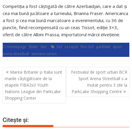
Competiția a fost câștigată de către Azerbaidjan, care a dat și
cea mai bună jucătoare a turneului, Brianna Fraser. Americanca
a fost și cea mai bună marcatoare a evenimentului, cu 36 de
puncte, fiind recompensată cu un ceas Tissot, ediție 3×3,
oferit de către Albini Prassa, importatorul mărcii elvețiene.
,
,
,
,
,
,
Homepage
Slider
Stiri
3x3
cs rapid
fiba 3x3
parklake
sport
,
arena streetball
womens series
Navigare
Marea Britanie și Italia sunt
Festivalul de sport urban BCR
în
marile câștigătoare de la
Sport Arena Streetball s-a
articole
etapele FIBA3x3 Youth
mutat pentru 3 zile la
Nations League din ParkLake
ParkLake Shopping Centre
Shopping Center
Citește și: