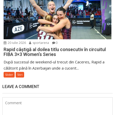
20 iulie 2026
sportarena
0
Rapid câștigă al doilea titlu consecutiv în circuitul
FIBA 3×3 Women’s Series
După succesul de weekend-ul trecut din Caceres, Rapid a
călătorit până în Azerbaijan unde a cucerit...
Slider
Stiri
LEAVE A COMMENT