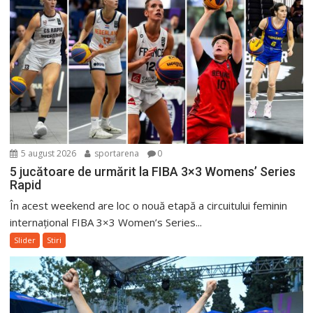
5 august 2026
sportarena
0
5 jucătoare de urmărit la FIBA 3×3 Womens’ Series
Rapid
În acest weekend are loc o nouă etapă a circuitului feminin
internațional FIBA 3×3 Women’s Series...
Slider
Stiri