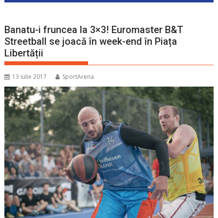
Banatu-i fruncea la 3×3! Euromaster B&T
Streetball se joacă în week-end în Piața
Libertății
13 iulie 2017
SportArena