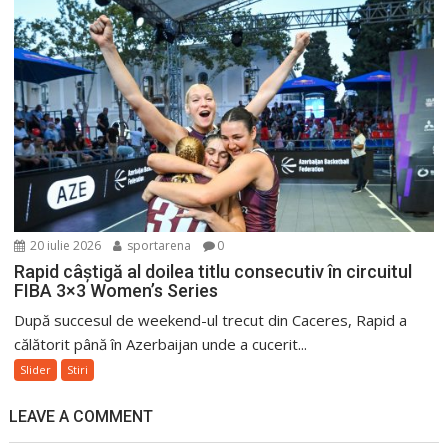
20 iulie 2026
sportarena
0
Rapid câștigă al doilea titlu consecutiv în circuitul
FIBA 3×3 Women’s Series
După succesul de weekend-ul trecut din Caceres, Rapid a
călătorit până în Azerbaijan unde a cucerit...
Slider
Stiri
LEAVE A COMMENT