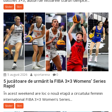
baschet 3×3, alături de viitoarele staruri olimpice...
Slider
Stiri
5 august 2026
sportarena
0
5 jucătoare de urmărit la FIBA 3×3 Womens’ Series
Rapid
În acest weekend are loc o nouă etapă a circuitului feminin
internațional FIBA 3×3 Women’s Series...
Slider
Stiri