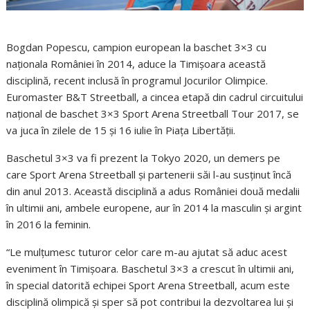
Bogdan Popescu, campion european la baschet 3×3 cu
naționala României în 2014, aduce la Timișoara această
disciplină, recent inclusă în programul Jocurilor Olimpice.
Euromaster B&T Streetball, a cincea etapă din cadrul circuitului
național de baschet 3×3 Sport Arena Streetball Tour 2017, se
va juca în zilele de 15 și 16 iulie în Piața Libertății.
Baschetul 3×3 va fi prezent la Tokyo 2020, un demers pe
care Sport Arena Streetball și partenerii săi l-au susținut încă
din anul 2013. Această disciplină a adus României două medalii
în ultimii ani, ambele europene, aur în 2014 la masculin și argint
în 2016 la feminin.
“Le mulțumesc tuturor celor care m-au ajutat să aduc acest
eveniment în Timișoara. Baschetul 3×3 a crescut în ultimii ani,
în special datorită echipei Sport Arena Streetball, acum este
disciplină olimpică și sper să pot contribui la dezvoltarea lui și