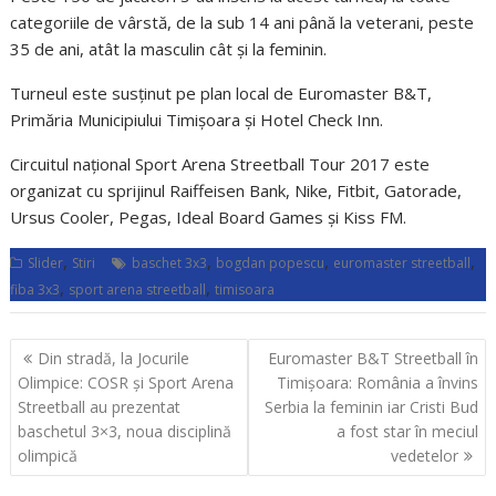
categoriile de vârstă, de la sub 14 ani până la veterani, peste
35 de ani, atât la masculin cât și la feminin.
Turneul este susținut pe plan local de Euromaster B&T,
Primăria Municipiului Timișoara și Hotel Check Inn.
Circuitul național Sport Arena Streetball Tour 2017 este
organizat cu sprijinul Raiffeisen Bank, Nike, Fitbit, Gatorade,
Ursus Cooler, Pegas, Ideal Board Games și Kiss FM.
,
,
,
,
Slider
Stiri
baschet 3x3
bogdan popescu
euromaster streetball
,
,
fiba 3x3
sport arena streetball
timisoara
Navigare
Din stradă, la Jocurile
Euromaster B&T Streetball în
în
Olimpice: COSR și Sport Arena
Timișoara: România a învins
articole
Streetball au prezentat
Serbia la feminin iar Cristi Bud
baschetul 3×3, noua disciplină
a fost star în meciul
olimpică
vedetelor