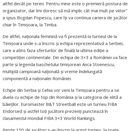
altfel decât pe teren. Pentru mine este o premieră postura de
organizator, dar îmi doresc să mă implic cât mai mult pe viitor”
a spus Bogdan Popescu, care își va continua cariera de jucător
chiar în Timișoara, la Timba.
De altfel, naționala feminină va fi prezentă la turneul de la
Timișoara unde s-a înscris și echipa reprezentativă a Serbiei,
care a atins faza sferturilor de finală la ultima ediție a
competiției continentale. Din echipa de 3×3 a României va face
parte și legenda baschetului timișorean Anca Stoenescu,
multiplă campioană națională și vreme îndelungată
componentă a naționalei României.
Echipe din Serbia și Cehia vor veni la Timișoara pentru a se
duela cu echipe de top din România și la categoria de elită a
băieților. Euromaster B&T Streetball este un turneu FIBA
Endorsed și astfel toți jucătorii prezenți punctează în
clasamentul mondial FIBA 3×3 World Rankings.
Peste 150 de jucători s-au înscris la acest turneu, la toate