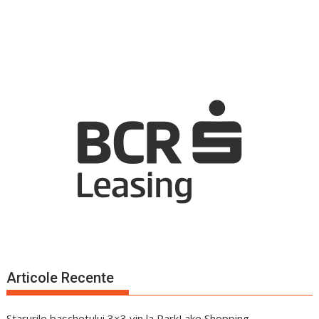
Articole Recente
Starurile baschetului 3×3 vin la ParkLake Shopping