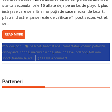
startul sezonului, cele 16 aflate deja pe un loc de playoff, plus
încă șase care se află la mai puțin de șase meciuri de locul 8,
păstrând astfel șanse reale de calificare în post sezon. Astfel,
se…
READ MORE
,
,
,
,
,
Slider
Stiri
baschet
baschet nba
comentator
cosmin petrescu
,
,
,
,
,
,
disneyland
florida
meciuri din nba
nba
nba live
orlando
telekom
,
sport
transimise live
Leave a comment
Parteneri