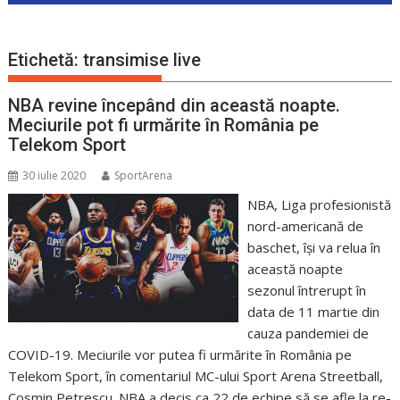
Etichetă:
transimise live
NBA revine începând din această noapte.
Meciurile pot fi urmărite în România pe
Telekom Sport
30 iulie 2020
SportArena
NBA, Liga profesionistă
nord-americană de
baschet, își va relua în
această noapte
sezonul întrerupt în
data de 11 martie din
cauza pandemiei de
COVID-19. Meciurile vor putea fi urmărite în România pe
Telekom Sport, în comentariul MC-ului Sport Arena Streetball,
Cosmin Petrescu. NBA a decis ca 22 de echipe să se afle la re-