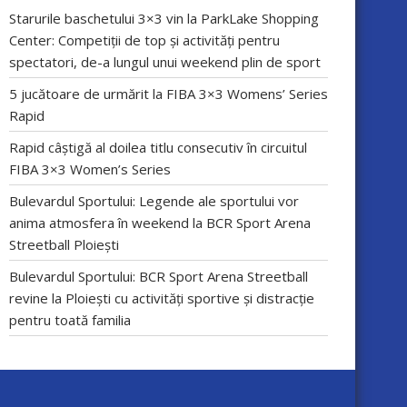
Starurile baschetului 3×3 vin la ParkLake Shopping
Center: Competiții de top și activități pentru
spectatori, de-a lungul unui weekend plin de sport
5 jucătoare de urmărit la FIBA 3×3 Womens’ Series
Rapid
Rapid câștigă al doilea titlu consecutiv în circuitul
FIBA 3×3 Women’s Series
Bulevardul Sportului: Legende ale sportului vor
anima atmosfera în weekend la BCR Sport Arena
Streetball Ploiești
Bulevardul Sportului: BCR Sport Arena Streetball
revine la Ploiești cu activități sportive și distracție
pentru toată familia