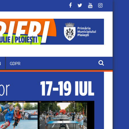
N
GDPR