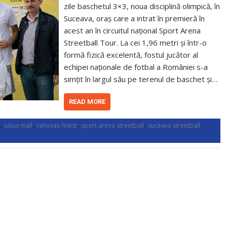
zile baschetul 3×3, noua disciplină olimpică, în
Suceava, oraș care a intrat în premieră în
acest an în circuitul național Sport Arena
Streetball Tour. La cei 1,96 metri și într-o
formă fizică excelentă, fostul jucător al
echipei naționale de fotbal a României s-a
simțit în largul său pe terenul de baschet și…
READ MORE
,
,
,
,
iulius mall
rahovas finest
sport arena streetball
suceava streetball