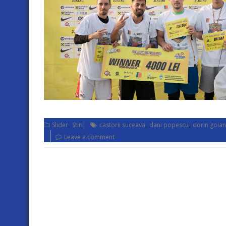
,
,
,
Slider
Stiri
castorii suceava
dani popescu
dorin goian
Leave a comment