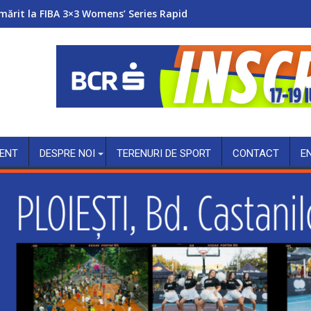
mărit la FIBA 3×3 Womens’ Series Rapid
ENT
DESPRE NOI
TERENURI DE SPORT
CONTACT
E