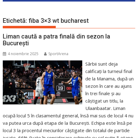
Etichetă:
fiba 3×3 wt bucharest
Liman caută a patra finală din sezon la
București
4 noiembrie 2025
SportArena
Sârbii sunt deja
calificați la turneul final
de la Manama, după un
sezon în care au ajuns
în trei finale și au
câștigat un titlu, la
Ulaanbaatar. Liman
ocupă locul 5 în clasamentul general, însă mai sus de locul 4 nu
va putea urca după etapa de la București. Echipa este însă pe
locul 3 la procentul meciurilor câștigate din totalul de partide
jucate, 66% (luate în considerare echipele cu cel puțin 5 etape