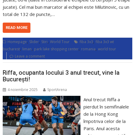
jucate). Cel mai bun marcator al echipei este Milutinovic, cu un
total de 132 de puncte,…
READ MORE
,
,
,
,
Homepage
Slider
Stiri
World Tour
fiba 3x3
fiba 3x3 wt
,
,
,
,
bucharest
liman
park lake shopping center
romania
world tour
Leave a comment
Riffa, ocupanta locului 3 anul trecut, vine la
București!
4 noiembrie 2025
SportArena
Anul trecut Riffa a
pierdut în semifinalele
de la Hong Kong
împotriva celor de la
Paris. Anul acesta