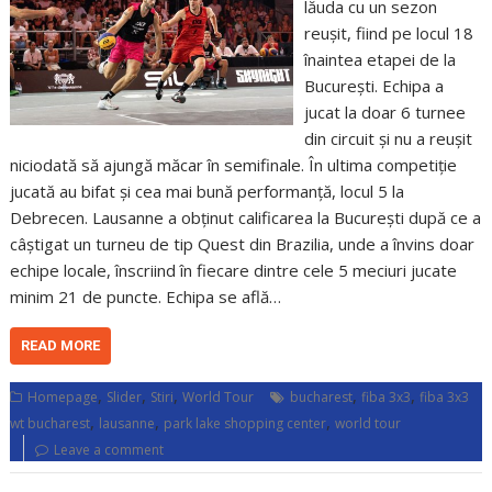
lăuda cu un sezon
reușit, fiind pe locul 18
înaintea etapei de la
București. Echipa a
jucat la doar 6 turnee
din circuit și nu a reușit
niciodată să ajungă măcar în semifinale. În ultima competiție
jucată au bifat și cea mai bună performanță, locul 5 la
Debrecen. Lausanne a obținut calificarea la București după ce a
câștigat un turneu de tip Quest din Brazilia, unde a învins doar
echipe locale, înscriind în fiecare dintre cele 5 meciuri jucate
minim 21 de puncte. Echipa se află…
READ MORE
,
,
,
,
,
Homepage
Slider
Stiri
World Tour
bucharest
fiba 3x3
fiba 3x3
,
,
,
wt bucharest
lausanne
park lake shopping center
world tour
Leave a comment