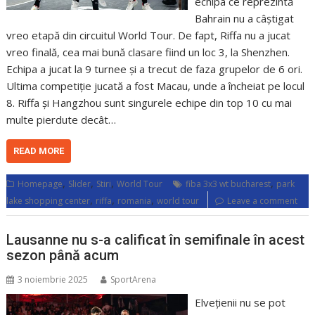
echipa ce reprezintă
Bahrain nu a câștigat
vreo etapă din circuitul World Tour. De fapt, Riffa nu a jucat
vreo finală, cea mai bună clasare fiind un loc 3, la Shenzhen.
Echipa a jucat la 9 turnee și a trecut de faza grupelor de 6 ori.
Ultima competiție jucată a fost Macau, unde a încheiat pe locul
8. Riffa și Hangzhou sunt singurele echipe din top 10 cu mai
multe pierdute decât…
READ MORE
,
,
,
,
Homepage
Slider
Stiri
World Tour
fiba 3x3 wt bucharest
park
,
,
,
lake shopping center
riffa
romania
world tour
Leave a comment
Lausanne nu s-a calificat în semifinale în acest
sezon până acum
3 noiembrie 2025
SportArena
Elvețienii nu se pot