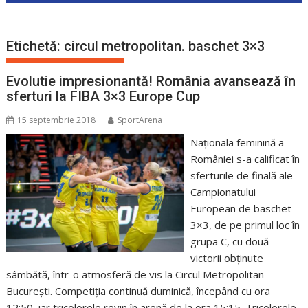
Etichetă:
circul metropolitan. baschet 3×3
Evolutie impresionantă! România avansează în
sferturi la FIBA 3×3 Europe Cup
15 septembrie 2018
SportArena
Naționala feminină a
României s-a calificat în
sferturile de finală ale
Campionatului
European de baschet
3×3, de pe primul loc în
grupa C, cu două
victorii obținute
sâmbătă, într-o atmosferă de vis la Circul Metropolitan
București. Competiția continuă duminică, începând cu ora
12:50, iar tricolorele revin în arenă de la ora 15:15. Tricolorele