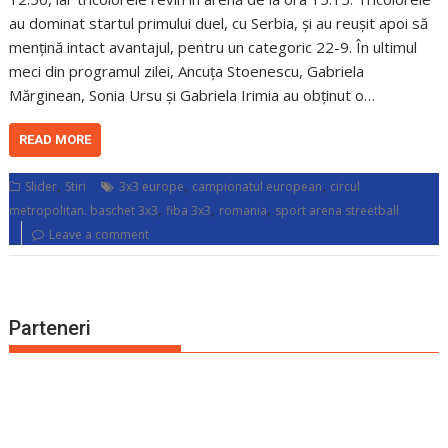
au dominat startul primului duel, cu Serbia, și au reușit apoi să
mențină intact avantajul, pentru un categoric 22-9. În ultimul
meci din programul zilei, Ancuța Stoenescu, Gabriela
Mărginean, Sonia Ursu și Gabriela Irimia au obținut o…
READ MORE
,
,
,
Slider
Stiri
3x3 europe
campionatul european
circul
,
,
,
metropolitan. baschet 3x3
fiba 3x3
romania
sport arena streetball
Leave a comment
Parteneri