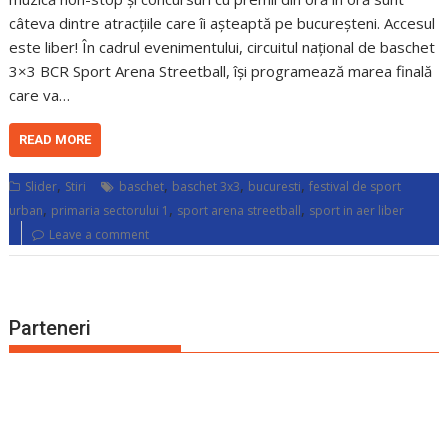
câteva dintre atracțiile care îi așteaptă pe bucureșteni. Accesul
este liber! În cadrul evenimentului, circuitul național de baschet
3×3 BCR Sport Arena Streetball, își programează marea finală
care va…
READ MORE
,
,
,
,
Slider
Stiri
baschet
baschet 3x3
bucuresti
festival de sport
,
,
,
urban
primaria sectorului 1
sport arena streetball
sport in aer liber
Leave a comment
Parteneri