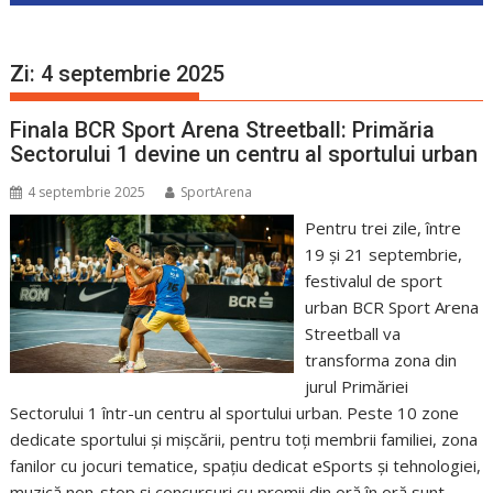
Zi:
4 septembrie 2025
Finala BCR Sport Arena Streetball: Primăria
Sectorului 1 devine un centru al sportului urban
4 septembrie 2025
SportArena
Pentru trei zile, între
19 și 21 septembrie,
festivalul de sport
urban BCR Sport Arena
Streetball va
transforma zona din
jurul Primăriei
Sectorului 1 într-un centru al sportului urban. Peste 10 zone
dedicate sportului și mișcării, pentru toți membrii familiei, zona
fanilor cu jocuri tematice, spațiu dedicat eSports și tehnologiei,
muzică non-stop și concursuri cu premii din oră în oră sunt