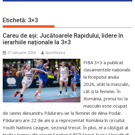
Etichetă:
3×3
Careu de ași: Jucătoarele Rapidului, lidere în
ierarhiile naționale la 3×3
27 ianuarie 2026
SportArena
FIBA 3×3 a publicat
clasamentele naționale
la începutul anului
2026, atât la masculin,
cât și la feminin. În
România, primul loc la
masculin este ocupat
de Iannis Alexandru Păduraru iar la feminin de Alina Podar.
Păduraru are 22 de ani și a reprezentat România în circuitul
Youth Nations League, sezonul trecut. În plus, el a câștigat al
treilea turneu din circuitul național BCR Sport Arena Streetball,