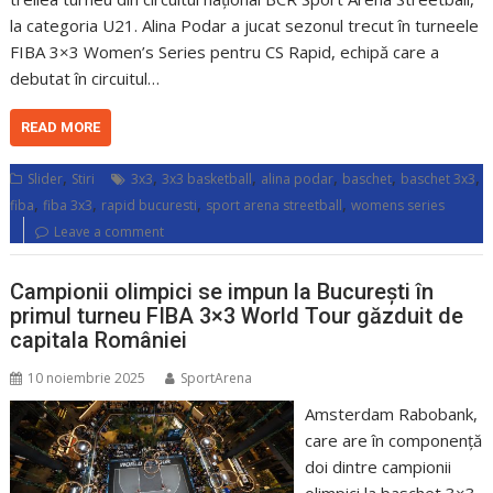
la categoria U21. Alina Podar a jucat sezonul trecut în turneele
FIBA 3×3 Women’s Series pentru CS Rapid, echipă care a
debutat în circuitul…
READ MORE
,
,
,
,
,
,
Slider
Stiri
3x3
3x3 basketball
alina podar
baschet
baschet 3x3
,
,
,
,
fiba
fiba 3x3
rapid bucuresti
sport arena streetball
womens series
Leave a comment
Campionii olimpici se impun la București în
primul turneu FIBA 3×3 World Tour găzduit de
capitala României
10 noiembrie 2025
SportArena
Amsterdam Rabobank,
care are în componență
doi dintre campionii