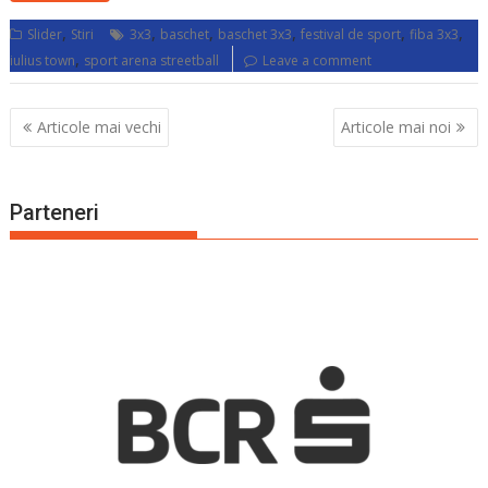
,
,
,
,
,
,
Slider
Stiri
3x3
baschet
baschet 3x3
festival de sport
fiba 3x3
,
iulius town
sport arena streetball
Leave a comment
Navigare
Articole mai vechi
Articole mai noi
în
articole
Parteneri