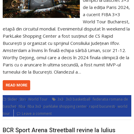
olimpici la baschet 3×3
de la ediția Paris 2024,
a cucerit FIBA 3×3
World Tour Bucharest,
etapă din circuitul mondial. Evenimentul disputat în weekend la
ParkLake Shopping Center a fost susținut de CS Rapid
București și organizat cu sprijinul Consiliului Județean Ilfov.
Amsterdam a învins în finală echipa sârbă Liman, scor 21-12.
Worthy DeJong, omul care a decis în 2024 finala olimpică de la
Paris cu o aruncare în ultima secundă, a fost numit MVP-ul
turneului de la București. Olandezul a…
READ MORE
,
,
,
,
Slider
Stiri
World Tour
3x3
3x3 basketball
federatia romana de
,
,
,
,
,
baschet
fiba
fiba 3x3
parklake shopping center
rapid bucuresti
world
tour
Leave a comment
BCR Sport Arena Streetball revine la Iulius